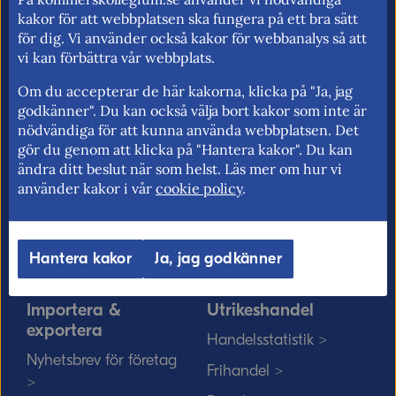
kakor för att webbplatsen ska fungera på ett bra sätt
för fri rörlighet på EU:s inre marknad.
för dig. Vi använder också kakor för webbanalys så att
vi kan förbättra vår webbplats.
Om du accepterar de här kakorna, klicka på "Ja, jag
Kommerskollegium
EU-rätten
godkänner". Du kan också välja bort kakor som inte är
nödvändiga för att kunna använda webbplatsen. Det
Jobba hos oss >
Utan personnummer i
gör du genom att klicka på "Hantera kakor". Du kan
Sverige >
Sök medarbetare >
ändra ditt beslut när som helst. Läs mer om hur vi
Solvit löser problem i EU
använder kakor i vår
cookie policy
.
Vårt uppdrag på
>
minoritetsspråk och
teckenspråk >
Myndigheter, kommuner
Hantera kakor
Ja, jag godkänner
och EU-rätten >
Importera &
Utrikeshandel
exportera
Handelsstatistik >
Nyhetsbrev för företag
Frihandel >
>