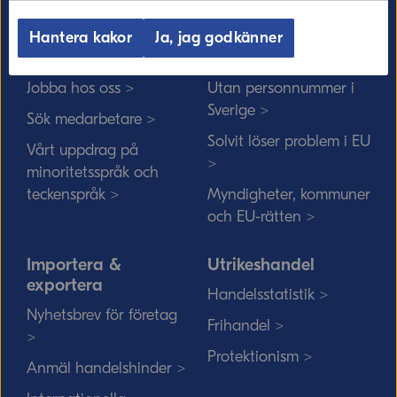
Hantera kakor
Ja, jag godkänner
Kommerskollegium
EU-rätten
Jobba hos oss >
Utan personnummer i
Sverige >
Sök medarbetare >
Solvit löser problem i EU
Vårt uppdrag på
>
minoritetsspråk och
teckenspråk >
Myndigheter, kommuner
och EU-rätten >
Importera &
Utrikeshandel
exportera
Handelsstatistik >
Nyhetsbrev för företag
Frihandel >
>
Protektionism >
Anmäl handelshinder >