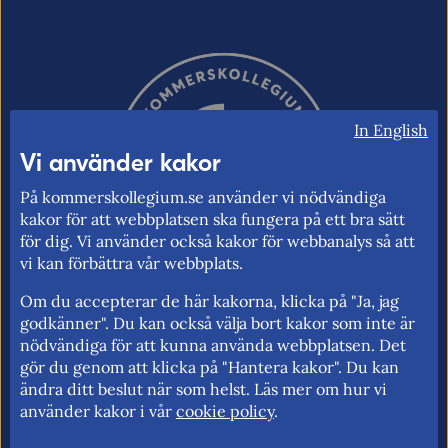
In English
Vi använder kakor
På kommerskollegium.se använder vi nödvändiga
kakor för att webbplatsen ska fungera på ett bra sätt
för dig. Vi använder också kakor för webbanalys så att
vi kan förbättra vår webbplats.
Om du accepterar de här kakorna, klicka på "Ja, jag
godkänner". Du kan också välja bort kakor som inte är
Kommerskollegium – Sveriges myndighet
nödvändiga för att kunna använda webbplatsen. Det
gör du genom att klicka på "Hantera kakor". Du kan
för utrikeshandel, EU:s inre marknad och
ändra ditt beslut när som helst. Läs mer om hur vi
handelspolitik. Vi verkar för frihandel och
använder kakor i vår
cookie policy
.
för fri rörlighet på EU:s inre marknad.