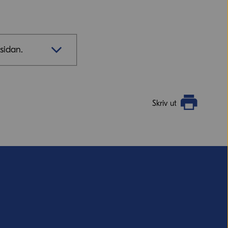
lsavtalet mellan EU och Vietnam är i kraft från 2020.
kraft
 Liechtenstein har ett handelsavtal med EU
sidan.
omiska samarbetsområdet, EES) som gör att fri
r, tjänster, personer och kapital också gäller dem –
ag.
Skriv ut
vill ha svar från