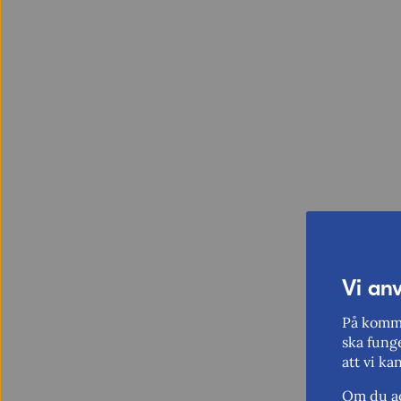
Vi an
På komme
ska funge
att vi ka
Om du ac