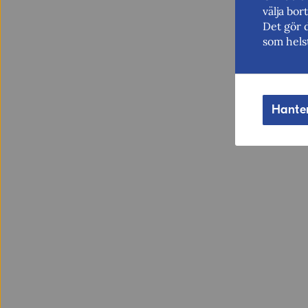
välja bo
Det gör 
som hels
Hante