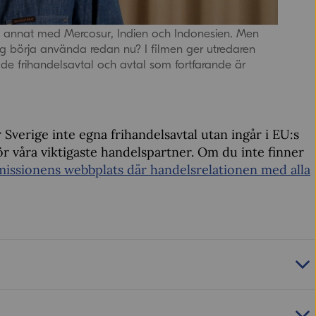
land annat med Mercosur, Indien och Indonesien. Men
etag börja använda redan nu? I filmen ger utredaren
de frihandelsavtal och avtal som fortfarande är
Sverige inte egna frihandelsavtal utan ingår i EU:s
ör våra viktigaste handelspartner. Om du inte finner
ssionens webbplats där handelsrelationen med alla
nskommelse nådd