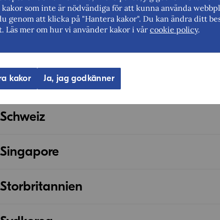
Status: Avtal i 
Uruguay) ska prö
rt kakor som inte är nödvändiga för att kunna använda webbpl
Norge (EES)
provisoriskt i vän
du genom att klicka på "Hantera kakor". Du kan ändra ditt bes
Det handelsavtal s
t. Läs mer om hur vi använder kakor i vår
cookie policy
.
moderniseras och 
Norge har ett han
Nya Zeeland
2026.
tjänster, persone
Läs mer
Status: Avtal i 
ra kakor
Ja, jag godkänner
Saudiarabien
Den 1 maj 2024 tr
Status: Förhan
kraft.
Schweiz
Förhandlingarna o
Status: Bilatera
2017 valde parter
Singapore
samverkan med de
Schweiz och EU:s
Status: Avtal i 
huvudsakligen av e
Storbritannien
EU-lagstiftningen 
Frihandelsavtalet
marknad.
Status: Avtal i 
november 2019. Et