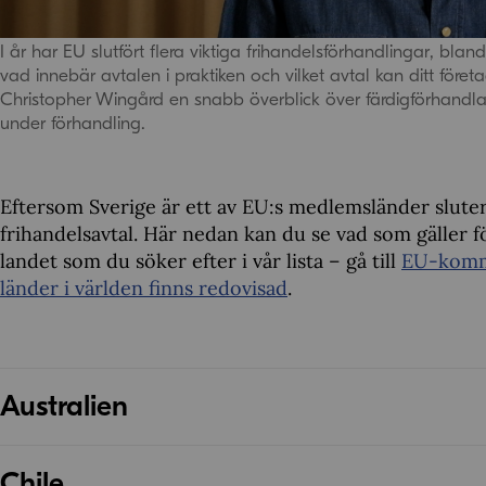
I år har EU slutfört flera viktiga frihandelsförhandlingar, b
vad innebär avtalen i praktiken och vilket avtal kan ditt för
Christopher Wingård en snabb överblick över färdigförhandla
under förhandling.
Eftersom Sverige är ett av EU:s medlemsländer sluter 
frihandelsavtal. Här nedan kan du se vad som gäller f
landet som du söker efter i vår lista – gå till
EU-kommi
länder i världen finns redovisad
.
Australien
Status: Övere
Chile