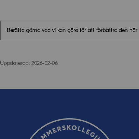
Hande
Status: Avtal i 
Norge, Island och
Berätta gärna vad vi kan göra för att förbättra den här 
(Europeiska ekon
rörlighet för varo
med vissa undant
Synpunkter (obligatoriskt)
Uppdaterad: 2026-02-06
E-post (valfritt, men glöm inte att ange adressen om du 
oss!)
Ordverifiering
Uppdatera captcha