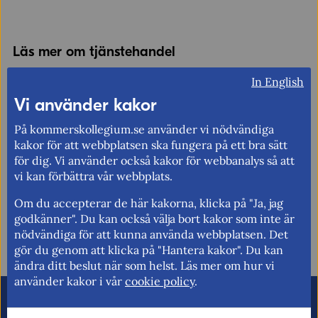
Läs mer om tjänstehandel
Tjänstehandel – en ökande del av internationell handel
In English
Vi använder kakor
På kommerskollegium.se använder vi nödvändiga
Berätta gärna vad vi kan göra för att
kakor för att webbplatsen ska fungera på ett bra sätt
förbättra den här sidan.
för dig. Vi använder också kakor för webbanalys så att
vi kan förbättra vår webbplats.
Synpunkter (obligatoriskt)
Om du accepterar de här kakorna, klicka på "Ja, jag
Uppdaterad: 2023-10-26
godkänner". Du kan också välja bort kakor som inte är
nödvändiga för att kunna använda webbplatsen. Det
gör du genom att klicka på "Hantera kakor". Du kan
ändra ditt beslut när som helst. Läs mer om hur vi
använder kakor i vår
cookie policy
.
E-post (valfritt, men glöm inte att ange
adressen om du vill ha svar från oss!)