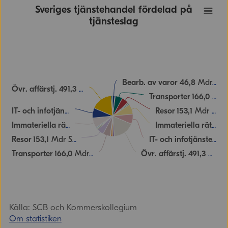
Sveriges tjänstehandel fördelad på
tjänsteslag
Bearb. av varor
46,8
Mdr SEK
Övr. affärstj.
491,3
Mdr SEK
Transporter
166,0
Mdr SEK
225,6
Mdr SEK
Resor
153,1
Mdr SEK
IT- och infotjänster
226,9
Mdr SEK
Immateriella rättigheter
Immateriella rättigheter
Resor
153,1
Mdr SEK
22
IT- och infotjänster
Transporter
166,0
Mdr SEK
Övr. affärstj.
491,3
Mdr SEK
Källa: SCB och Kommerskollegium
Om statistiken