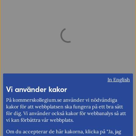
In English
Förändringen avser perioden efter april 2025 till senaste
tillgängliga månad och jämförs med motsvarande
Vi använder kakor
period föregående år. Den procentuella förändringen är
På kommerskollegium.se använder vi nödvändiga
beräknad utifrån värden i löpande priser i respektive
kakor för att webbplatsen ska fungera på ett bra sätt
valuta: Sverige i SEK, EU i EUR och USA i USD.
för dig. Vi använder också kakor för webbanalys så att
vi kan förbättra vår webbplats.
Om du accepterar de här kakorna, klicka på "Ja, jag