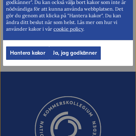
godkänner". Du kan också välja bort kakor som inte är
nödvändiga för att kunna använda webbplatsen. Det
Berätta gärna vad vi kan göra för att
gör du genom att klicka på "Hantera kakor". Du kan
förbättra den här sidan.
ändra ditt beslut när som helst. Läs mer om hur vi
använder kakor i vår
cookie policy
.
Synpunkter (obligatoriskt)
Uppdaterad: 2026-01-23
Hantera kakor
Ja, jag godkänner
E-post (valfritt, men glöm inte att ange
adressen om du vill ha svar från oss!)
Ordverifiering
Uppdatera captcha