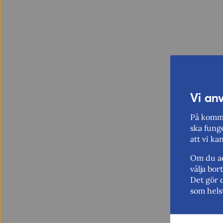
Vi an
På komme
ska funge
att vi ka
Om du ac
välja bo
Det gör 
som hels