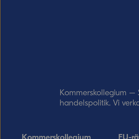
Kommerskollegium – Sv
handelspolitik. Vi verk
Kommerskollegium
EU-rä