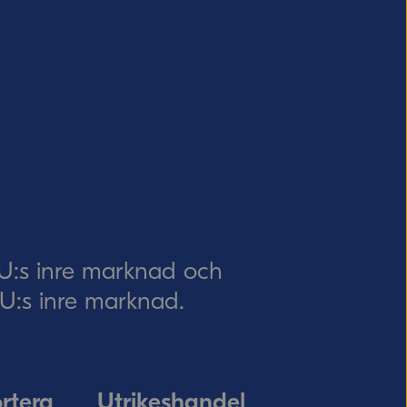
EU:s inre marknad och
 EU:s inre marknad.
rtera
Utrikeshandel