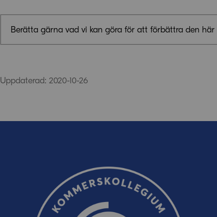
Berätta gärna vad vi kan göra för att förbättra den här 
Synpunkter (obligatoriskt)
Uppdaterad: 2020-10-26
E-post (valfritt, men glöm inte att ange adressen om du 
oss!)
Ordverifiering
Uppdatera captcha