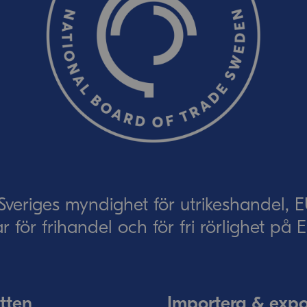
Skicka
eriges myndighet för utrikeshandel, 
ar för frihandel och för fri rörlighet på
tten
Importera & expo