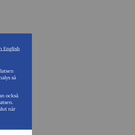
n English
latsen
nalys så
kan också
atsen.
lut när