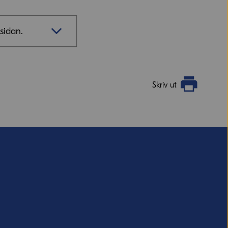
sidan.
Skriv ut
vill ha svar från