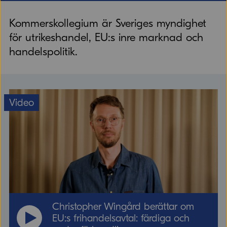
Kommerskollegium är Sveriges myndighet
för utrikeshandel, EU:s inre marknad och
handelspolitik.
Video
puff fta-video ettan
Christopher Wingård berättar om
EU:s frihandelsavtal: färdiga och