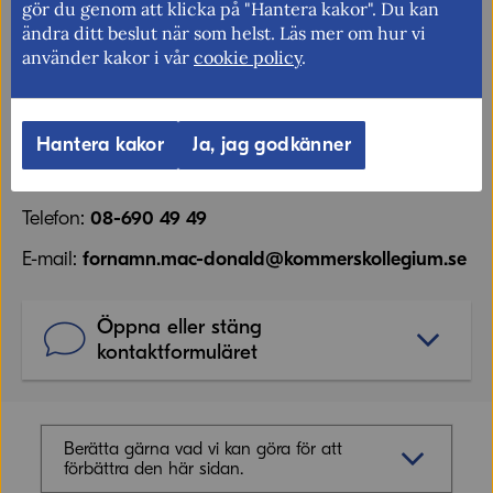
gör du genom att klicka på "Hantera kakor". Du kan
ändra ditt beslut när som helst. Läs mer om hur vi
använder kakor i vår
cookie policy
.
Har du frågor?
Kontakta mig så hjälper jag till.
Hantera kakor
Ja, jag godkänner
Constanza Mac-Donald
Telefon:
08-690 49 49
E-mail:
fornamn.mac-donald@kommerskollegium.se
Öppna eller stäng
kontaktformuläret
Namn
Berätta gärna vad vi kan göra för att
förbättra den här sidan.