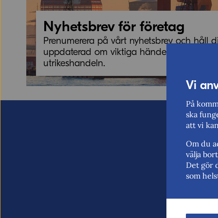
Nyhetsbrev för företag
Prenumerera på vårt nyhetsbrev och håll d
uppdaterad om viktiga händelser i
utrikeshandeln.
Vi an
Nyhetsbrev för företag
På komme
ska funge
att vi ka
Om du ac
välja bo
Det gör 
som hels