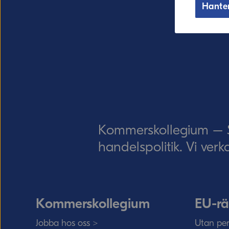
Hante
Kommerskollegium – Sv
handelspolitik. Vi verk
Kommerskollegium
EU-rä
Jobba hos oss >
Utan per