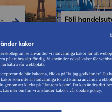
Följ handelsut
ig
Sveriges, EU:s, USA:s 
importen från Kina.
I
vänder kakor
Följ handelsutve
rskollegium.se använder vi nödvändiga kakor för att webbp
ra på ett bra sätt för dig. Vi använder också kakor för webba
n förbättra vår webbplats.
cepterar de här kakorna, klicka på "Ja, jag godkänner". Du 
rt kakor som inte är nödvändiga för att kunna använda webbpl
du genom att klicka på "Hantera kakor". Du kan ändra ditt bes
t. Läs mer om hur vi använder kakor i vår
cookie policy
.