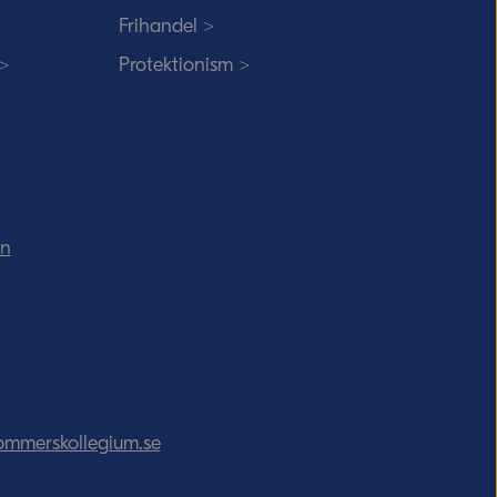
Frihandel >
 >
Protektionism >
in
ommerskollegium.se