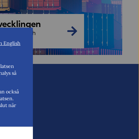
vecklingen
varuexport och
n English
cklingen
latsen
nalys så
kan också
atsen.
lut när