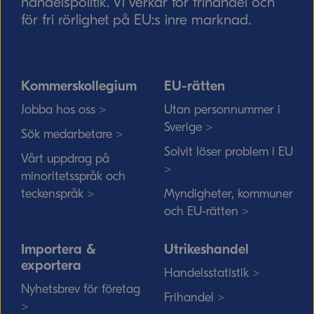
handelspolitik. Vi verkar för frihandel och
för fri rörlighet på EU:s inre marknad.
Kommerskollegium
EU-rätten
Jobba hos oss >
Utan personnummer i
Sverige >
Sök medarbetare >
Solvit löser problem i EU
Vårt uppdrag på
>
minoritetsspråk och
teckenspråk >
Myndigheter, kommuner
och EU-rätten >
Importera &
Utrikeshandel
exportera
Handelsstatistik >
Nyhetsbrev för företag
Frihandel >
>