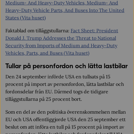
Medium- And Heavy-Duty Vehicles, Medium- And
Heavy-Duty Vehicle Parts, And Buses Into The United
States (Vita huset)
Faktablad om tilläggstullarna:
Fact Sheet: President
Donald J. Trump Addresses the Threat to National
Security from Imports of Medium and Heavy-Duty
Vehicles, Parts, and Buses (Vita huset)
Tullar på personfordon och lätta lastbilar
Den 24 september införde USA en tullsats på 15
procent på import av personfordon, lätta lastbilar och
fordonsdelar från EU. Därmed togs de tidigare
tilläggstullarna på 25 procent bort.
Som en del av den politiska överenskommelsen mellan
EU och USA offentliggjorde USA den 25 september ett
beslut om att införa en tull på 15 procent på import av