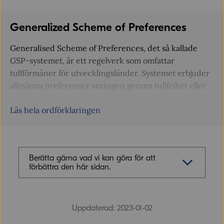
Generalized Scheme of Preferences
Generalised Scheme of Preferences, det så kallade
GSP-systemet, är ett regelverk som omfattar
tullförmåner för utvecklingsländer. Systemet erbjuder
allmänna preferenser antingen genom tullfrihet eller
genom en tullnedsättning. Det består av tre separata
Läs hela ordförklaringen
förmånsarrangemang, ett bas-GSP, en
stimulansordning för länder med god samhällsstyrning
och hållbar utveckling (GSP+) samt Everything But
Arms (EBA) som innebär tullfrihet för MUL för allt utom
Berätta gärna vad vi kan göra för att
vapen och ammunition. För konkurrenskraftiga
förbättra den här sidan.
utvecklingsländer kan preferenserna på enskilda
varusektorer upphävas och rikare utvecklingsländer
Synpunkter (obligatoriskt)
kan uteslutas helt. Förmånerna kan också temporärt
Uppdaterad: 2023-01-02
upphävas för länder som till exempel tillämpar
tvångsarbete.