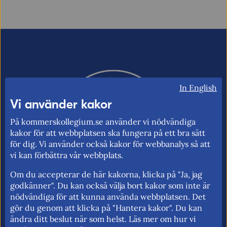
Handel A-Ö
E-post (valfritt, men glöm inte att ange
adressen om du vill ha svar från oss!)
Här kan du söka efter förklaringar till handelspolitiska
termer, begrepp och förkortningar.
In English
Vi använder kakor
Ordverifiering
Uppdatera captcha
På kommerskollegium.se använder vi nödvändiga
kakor för att webbplatsen ska fungera på ett bra sätt
för dig. Vi använder också kakor för webbanalys så att
Alla
A
B
C
D
E
F
vi kan förbättra vår webbplats.
G
H
I
J
K
L
M
N
O
Om du accepterar de här kakorna, klicka på "Ja, jag
godkänner". Du kan också välja bort kakor som inte är
P
Q
R
S
T
U
V
W
X
nödvändiga för att kunna använda webbplatsen. Det
gör du genom att klicka på "Hantera kakor". Du kan
Skicka
Kommerskollegium – Sveriges myndighet
Y
Z
Å
Ä
Ö
ändra ditt beslut när som helst. Läs mer om hur vi