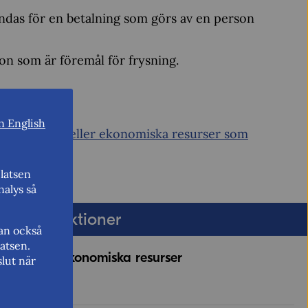
ndas för en betalning som görs av en person
ion som är föremål för frysning.
n English
enningmedel eller ekonomiska resurser som
latsen
nalys så
r för sanktioner
kan också
atsen.
ller andra ekonomiska resurser
lut när