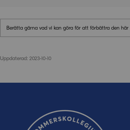
Namn
Berätta gärna vad vi kan göra för att förbättra den här 
E-post
Synpunkter (obligatoriskt)
Meddelande
Uppdaterad: 2023-10-10
E-post (valfritt, men glöm inte att ange adressen om du 
oss!)
Ordverifiering
Uppdatera captcha
Ordverifiering
Uppdatera captcha