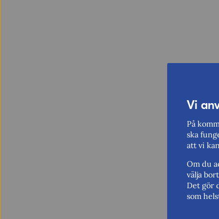
Vi an
På komme
ska funge
att vi ka
Om du ac
välja bo
Det gör 
som hels