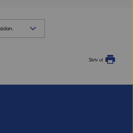
sidan.
Skriv ut
vill ha svar från