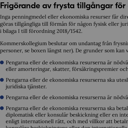
Frigörande av frysta tillgångar för
Inga penningmedel eller ekonomiska resurser får direkt
göras tillgängliga till förmån för någon fysisk eller 
i bilaga I till förordning 2018/1542.
Kommerskollegium beslutar om undantag från frysning
personer, se boxen längst ner). De grunder som kan va
Pengarna eller de ekonomiska resurserna är nödv
eller amorteringar, skatter, försäkringspremier och 
Pengarna eller de ekonomiska resurserna ska utesl
juridiska tjänster.
Pengarna eller de ekonomiska resurserna är nödvän
Pengarna eller de ekonomiska resurserna ska betalas
diplomatisk eller konsulär beskickning eller en in
enligt internationell rätt, och med villkor att beta
konsulära beskickningens eller den internationella 