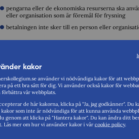
pengarna eller de ekonomiska resurserna ska anvä
eller organisation som är föremål för frysning
betalningen inte sker till en person eller organisat
Så ansöker du
I
Fyll i blanketten:
Ansökan om frigörande av frysta p
vänder kakor
kontrolleras av organisationer
rskollegium.se använder vi nödvändiga kakor för att webbp
Skicka den till
registrator@kommerskollegium.se
ra på ett bra sätt för dig. Vi använder också kakor för webba
n förbättra vår webbplats.
Andra svenska myndigheter som ansvara
cepterar de här kakorna, klicka på "Ja, jag godkänner". Du 
rt kakor som inte är nödvändiga för att kunna använda webbpl
Sanktioner mot personer, såsom frysta pengar e
du genom att klicka på "Hantera kakor". Du kan ändra ditt bes
t. Läs mer om hur vi använder kakor i vår
cookie policy
.
Försäkringskassan (extern webbplats)