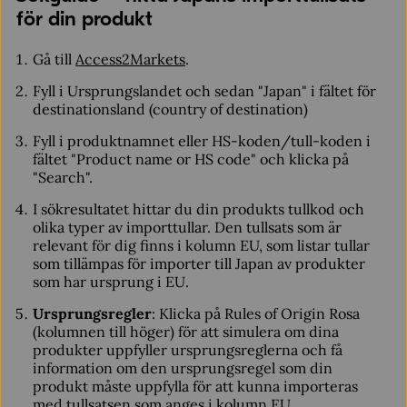
för din produkt
Gå till
Access2Markets
.
Fyll i Ursprungslandet och sedan "Japan" i fältet för
destinationsland (country of destination)
Fyll i produktnamnet eller HS-koden/tull-koden i
fältet "Product name or HS code" och klicka på
"Search".
I sökresultatet hittar du din produkts tullkod och
olika typer av importtullar. Den tullsats som är
relevant för dig finns i kolumn EU, som listar tullar
som tillämpas för importer till Japan av produkter
som har ursprung i EU.
Ursprungsregler
: Klicka på Rules of Origin Rosa
(kolumnen till höger) för att simulera om dina
produkter uppfyller ursprungsreglerna och få
information om den ursprungsregel som din
produkt måste uppfylla för att kunna importeras
med tullsatsen som anges i kolumn EU.