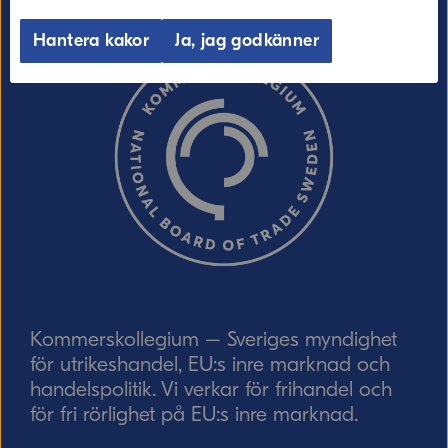
E-post (valfritt, men glöm inte att ange
adressen om du vill ha svar från oss!)
Hantera kakor
Ja, jag godkänner
Ordverifiering
Uppdatera captcha
Skicka
Kommerskollegium – Sveriges myndighet
för utrikeshandel, EU:s inre marknad och
handelspolitik. Vi verkar för frihandel och
för fri rörlighet på EU:s inre marknad.