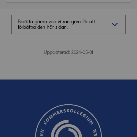
Namn
Berätta gärna vad vi kan göra för att
förbättra den här sidan.
E-post
Synpunkter (obligatoriskt)
Uppdaterad: 2024-05-01
Meddelande
E-post (valfritt, men glöm inte att ange
adressen om du vill ha svar från oss!)
Skicka
Ordverifiering
Uppdatera captcha