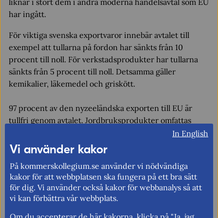
liknar i stort dem i andra moderna handelsavtal som EU
har ingått.
För viktiga svenska exportvaror innebär avtalet till
exempel att tullarna på fordon har sänkts från 10
procent till noll. För verkstadsprodukter har tullarna
sänkts från 5 procent till noll. Detsamma gäller
kemikalier, läkemedel och griskött.
97 procent av den nyzeeländska exporten till EU är
tullfri genom avtalet. Jordbruksprodukter omfattas
dock av särskilda kvoter. Import av vin till EU är tullfri,
In English
och avtalet innehåller även ett särskilt vinannex. För
Vi använder kakor
vissa tyger, textilier och fiskprodukter finns särskilda
På kommerskollegium.se använder vi nödvändiga
kvoter kopplade till ursprungsregler.
kakor för att webbplatsen ska fungera på ett bra sätt
för dig. Vi använder också kakor för webbanalys så att
Tjänstehandel
vi kan förbättra vår webbplats.
Avtalet liberaliserar tjänstehandeln och förbättrar
Om du accepterar de här kakorna, klicka på "Ja, jag