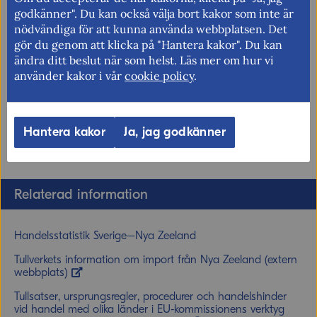
marknadstillträdet för svenska tjänsteleverantörer
godkänner". Du kan också välja bort kakor som inte är
inom flera viktiga sektorer, bland annat finansiella
nödvändiga för att kunna använda webbplatsen. Det
tjänster, telekommunikation och sjötransport.
gör du genom att klicka på "Hantera kakor". Du kan
ändra ditt beslut när som helst. Läs mer om hur vi
Digital handel
använder kakor i vår
cookie policy
.
Avtalet förbjuder krav på datalokalisering och
säkerställer fria dataflöden, samtidigt som parterna
respekterar varandras regler på området.
Hantera kakor
Ja, jag godkänner
Relaterad information
Handelsstatistik Sverige–Nya Zeeland
Tullverkets information om import från Nya Zeeland (extern
webbplats)
Tullsatser, ursprungsregler, procedurer och handelshinder
vid handel med olika länder i EU-kommissionens verktyg