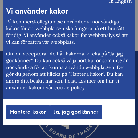
In English
Vi använder kakor
Synpunkter (obligatoriskt)
På kommerskollegium.se använder vi nödvändiga
Uppdaterad: 2024-09-04
kakor för att webbplatsen ska fungera på ett bra sätt
för dig. Vi använder också kakor för webbanalys så att
vi kan förbättra vår webbplats.
Om du accepterar de här kakorna, klicka på "Ja, jag
godkänner". Du kan också välja bort kakor som inte är
E-post (valfritt, men glöm inte att ange
nödvändiga för att kunna använda webbplatsen. Det
adressen om du vill ha svar från oss!)
gör du genom att klicka på "Hantera kakor". Du kan
ändra ditt beslut när som helst. Läs mer om hur vi
använder kakor i vår
cookie policy
.
Ordverifiering
Uppdatera captcha
Hantera kakor
Ja, jag godkänner