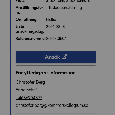
Plats:
Stockholm, Stockholms län
Anställningsfor
Tillsvidareanställning
m:
Omfattning:
Heltid
Sista
2026-08-18
ansökningsdag:
Referensnummer
2026/01507
:
(extern webbplats)
Ansök
För ytterligare information
Christofer Berg
Enhetschef
+4686904877
christofer.berg@kommerskollegium.se