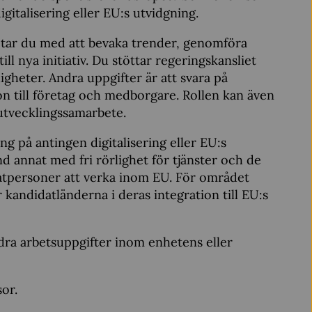
gitalisering eller EU:s utvidgning.
tar du med att bevaka trender, genomföra
ll nya initiativ. Du stöttar regeringskansliet
heter. Andra uppgifter är att svara på
ion till företag och medborgare. Rollen kan även
 utvecklingssamarbete.
g på antingen digitalisering eller EU:s
d annat med fri rörlighet för tjänster och de
vatpersoner att verka inom EU. För området
r kandidatländerna i deras integration till EU:s
ndra arbetsuppgifter inom enhetens eller
sor.