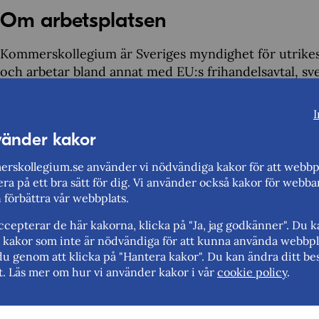
Om arbetsplatsen
Kommerskollegium är Sveriges myndighet för utrikes
och arbetar bland annat med EU:s frihandelsavtal, sv
exportera samt handelsrelaterat utvecklingssamarbe
internationell miljö där de stora handelspolitiska f
I
enskilda företag och individer. Vår vision är en hållb
vänder kakor
medarbetare och vårt aktivitetsbaserade kontor är be
rskollegium.se använder vi nödvändiga kakor för att webbp
Kommerskollegium är en växande myndighet med fler
ra på ett bra sätt för dig. Vi använder också kakor för webba
bland annat, sedan sommaren 2025, en beredskapsmy
n förbättra vår webbplats.
sektorn utrikeshandel inom det svenska civila försvar
cepterar de här kakorna, klicka på "Ja, jag godkänner". Du 
Läs mer om hur det är att arbeta hos oss:
https://ww
rt kakor som inte är nödvändiga för att kunna använda webbpl
du genom att klicka på "Hantera kakor". Du kan ändra ditt bes
oss/
t. Läs mer om hur vi använder kakor i vår
cookie policy
.
Prenumerera på
lediga tjänster på Kommerskollegiu