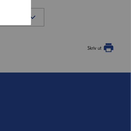
sidan.
Skriv ut
vill ha svar från