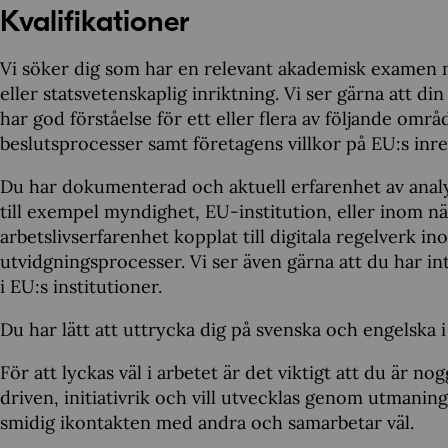
Kvalifikationer
Vi söker dig som har en relevant akademisk examen m
eller statsvetenskaplig inriktning. Vi ser gärna att di
har god förståelse för ett eller flera av följande omr
beslutsprocesser samt företagens villkor på EU:s in
Du har dokumenterad och aktuell erfarenhet av anal
till exempel myndighet, EU-institution, eller inom n
arbetslivserfarenhet kopplat till digitala regelverk in
utvidgningsprocesser. Vi ser även gärna att du har in
i EU:s institutioner.
Du har lätt att uttrycka dig på svenska och engelska i
För att lyckas väl i arbetet är det viktigt att du är n
driven, initiativrik och vill utvecklas genom utmaninga
smidig ikontakten med andra och samarbetar väl.