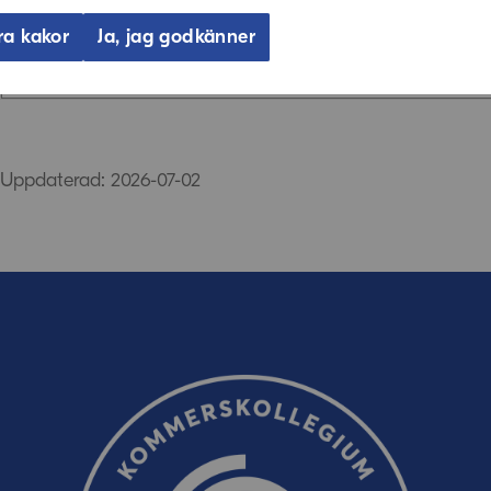
ra kakor
Ja, jag godkänner
Berätta gärna vad vi kan göra för att förbättra den här 
Synpunkter (obligatoriskt)
Uppdaterad: 2026-07-02
E-post (valfritt, men glöm inte att ange adressen om du 
oss!)
Ordverifiering
Uppdatera captcha