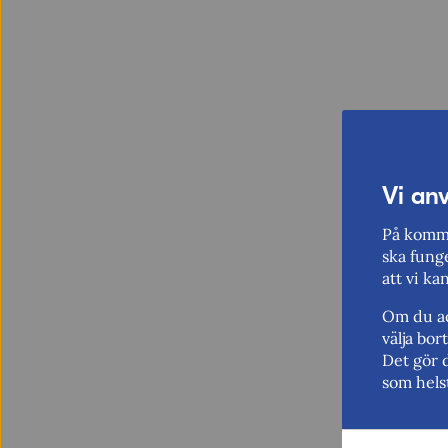
Vi an
På komme
ska funge
att vi ka
Om du ac
välja bo
Det gör 
som hels