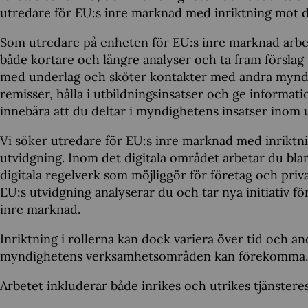
utredare för EU:s inre marknad med inriktning mot di
Som utredare på enheten för EU:s inre marknad arbe
både kortare och längre analyser och ta fram förslag ti
med underlag och sköter kontakter med andra myndig
remisser, hålla i utbildningsinsatser och ge informat
innebära att du deltar i myndighetens insatser inom
Vi söker utredare för EU:s inre marknad med inriktnin
utvidgning. Inom det digitala området arbetar du blan
digitala regelverk som möjliggör för företag och pri
EU:s utvidgning analyserar du och tar nya initiativ fö
inre marknad.
Inriktning i rollerna kan dock variera över tid och a
myndighetens verksamhetsområden kan förekomma.
Arbetet inkluderar både inrikes och utrikes tjänstere