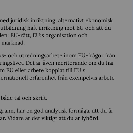
ed juridisk inriktning, alternativt ekonomisk
n utbildning haft inriktning mot EU och att du
åden: EU-rätt, EU:s organisation och
re marknad.
ys- och utredningsarbete inom EU-frågor från
äringslivet. Det är även meriterande om du har
om EU eller arbete kopplat till EU:s
ternationell erfarenhet från exempelvis arbete
 både tal och skrift.
oggrann, har en god analytisk förmåga, att du är
r. Vidare är det viktigt att du är lyhörd,