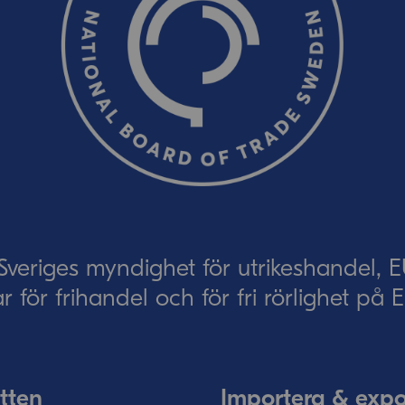
Skicka
eriges myndighet för utrikeshandel, 
ar för frihandel och för fri rörlighet på
tten
Importera & expo