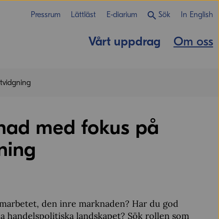
Pressrum
Lättläst
E-diarium
Sök
In English
Vårt uppdrag
Om oss
utvidgning
knad med fokus på
gning
samarbetet, den inre marknaden? Har du god
lla handelspolitiska landskapet? Sök rollen som