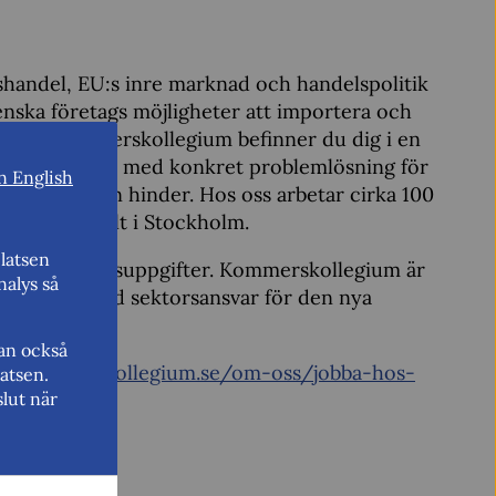
handel, EU:s inre marknad och handelspolitik
enska företags möjligheter att importera och
te. På Kommerskollegium befinner du dig i en
rågorna blandas med konkret problemlösning för
n English
ar handel utan hinder. Hos oss arbetar cirka 100
läget centralt i Stockholm.
latsen
a nya arbetsuppgifter. Kommerskollegium är
nalys så
ndighet med sektorsansvar för den nya
et.
kan också
w.kommerskollegium.se/om-oss/jobba-hos-
atsen.
lut när
m