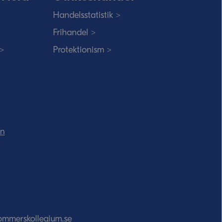
Handelsstatistik >
Frihandel >
 >
Protektionism >
in
ommerskollegium.se