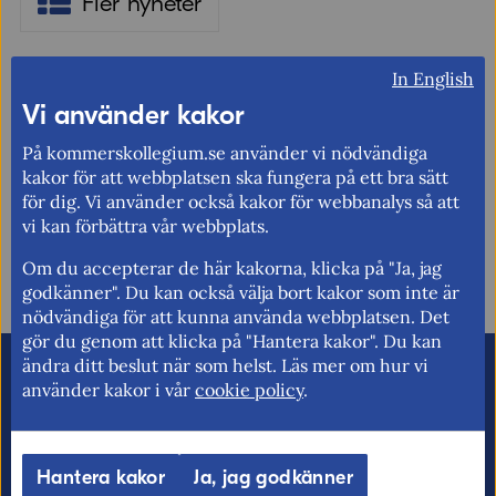
Fler nyheter
In English
Vi använder kakor
Berätta gärna vad vi kan göra för att
förbättra den här sidan.
På kommerskollegium.se använder vi nödvändiga
kakor för att webbplatsen ska fungera på ett bra sätt
Synpunkter (obligatoriskt)
för dig. Vi använder också kakor för webbanalys så att
vi kan förbättra vår webbplats.
Uppdaterad: 2020-02-07
Om du accepterar de här kakorna, klicka på "Ja, jag
godkänner". Du kan också välja bort kakor som inte är
nödvändiga för att kunna använda webbplatsen. Det
gör du genom att klicka på "Hantera kakor". Du kan
ändra ditt beslut när som helst. Läs mer om hur vi
E-post (valfritt, men glöm inte att ange
använder kakor i vår
cookie policy
.
adressen om du vill ha svar från oss!)
Hantera kakor
Ja, jag godkänner