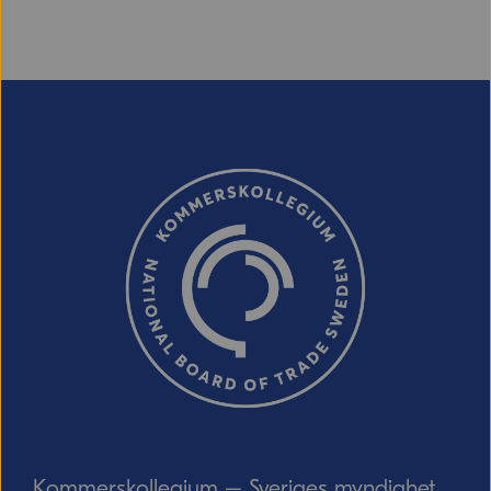
E-post (valfritt, men glöm inte att ange
adressen om du vill ha svar från oss!)
Ordverifiering
Uppdatera captcha
Skicka
Kommerskollegium – Sveriges myndighet