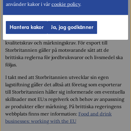
använder kakor i vår
cookie policy
.
EU och Storbritannien har inte kommit överens om att
acceptera varandras regelverk på jordbruks- och
livsmedelsområdet som likvärdiga. Det innebär att
Hantera kakor
Ja, jag godkänner
jordbruksvaror och livsmedel som importeras från
Storbritannien måste uppfylla EU:s hälsoskyddsregler,
kvalitetskrav och märkningskrav. För export till
Storbritannien gäller på motsvarande sätt att de
brittiska reglerna för jordbruksvaror och livsmedel ska
följas.
I takt med att Storbritannien utvecklar sin egen
lagstiftning gäller det alltså att företag som exporterar
till Storbritannien håller sig informerade om eventuella
skillnader mot EU:s regelverk och behov av anpassning
av produkter eller märkning. På brittiska regeringens
webbplats finns mer information:
Food and drink
businesses: working with the EU