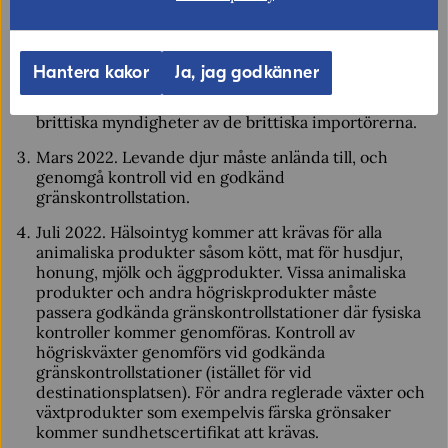
vid importen och samtidigt betala relevanta avgifter.
Fullständiga säkerhetsdeklarationer kommer att
krävas. Kontrollintyg kommer att krävas för
ekologiska produkter. Animaliska produkter, liksom
Hantera kakor
Ja, jag godkänner
produkter som inte är av animaliskt ursprung men
som bedöms som högrisk måste föranmälas till
brittiska myndigheter av de brittiska importörerna.
Mars 2022. Levande djur måste anlända till, och
genomgå kontroll vid en godkänd
gränskontrollstation.
Juli 2022. Hälsointyg kommer att krävas för alla
animaliska produkter såsom kött, mat för husdjur,
honung, mjölk och äggprodukter. Vissa animaliska
produkter och andra högriskprodukter måste
passera godkända gränskontrollstationer där fysiska
kontroller kommer genomföras. Kontroll av
högriskväxter genomförs vid godkända
gränskontrollstationer (istället för vid
destinationsplatsen). För andra reglerade växter och
växtprodukter som exempelvis färska grönsaker
kommer sundhetscertifikat att krävas.