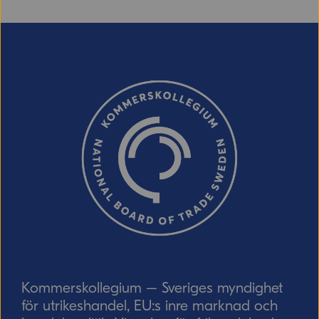
E-post (valfritt, men glöm inte att ange
adressen om du vill ha svar från oss!)
Ordverifiering
Uppdatera captcha
Skicka
Kommerskollegium – Sveriges myndighet
för utrikeshandel, EU:s inre marknad och