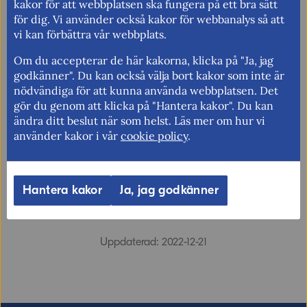
kakor för att webbplatsen ska fungera på ett bra sätt
Mer information om GSP
för dig. Vi använder också kakor för webbanalys så att
vi kan förbättra vår webbplats.
Tullförmånssystemet, Generalised Scheme of
Preferences (GSP)
Om du accepterar de här kakorna, klicka på "Ja, jag
godkänner". Du kan också välja bort kakor som inte är
nödvändiga för att kunna använda webbplatsen. Det
Fler nyheter
gör du genom att klicka på "Hantera kakor". Du kan
ändra ditt beslut när som helst. Läs mer om hur vi
använder kakor i vår
cookie policy
.
Berätta gärna vad vi kan göra för att
förbättra den här sidan.
Hantera kakor
Ja, jag godkänner
Synpunkter (obligatoriskt)
Uppdaterad: 2022-12-21