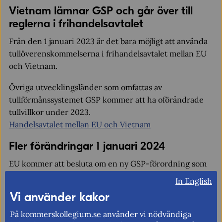
Vietnam lämnar GSP och går över till
reglerna i frihandelsavtalet
Från den 1 januari 2023 är det bara möjligt att använda
tullöverenskommelserna i frihandelsavtalet mellan EU
och Vietnam.
Övriga utvecklingsländer som omfattas av
tullförmånssystemet GSP kommer att ha oförändrade
tullvillkor under 2023.
Handelsavtalet mellan EU och Vietnam
Fler förändringar 1 januari 2024
EU kommer att besluta om en ny GSP-förordning som
ska börja gälla i januari 2024, vilket innebär att
In English
ytterligare förändringar i tullförmånerna kommer då.
Vi använder kakor
EU:s förslag till ny GSP-förordning
(EU-kommissionens
webbplats)
På kommerskollegium.se använder vi nödvändiga