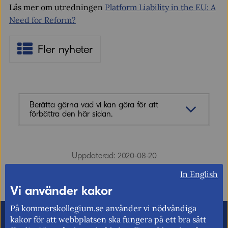
Läs mer om utredningen
Platform Liability in the EU: A
Need for Reform?
Fler nyheter
Berätta gärna vad vi kan göra för att
förbättra den här sidan.
Synpunkter (obligatoriskt)
Uppdaterad: 2020-08-20
In English
Vi använder kakor
På kommerskollegium.se använder vi nödvändiga
E-post (valfritt, men glöm inte att ange
kakor för att webbplatsen ska fungera på ett bra sätt