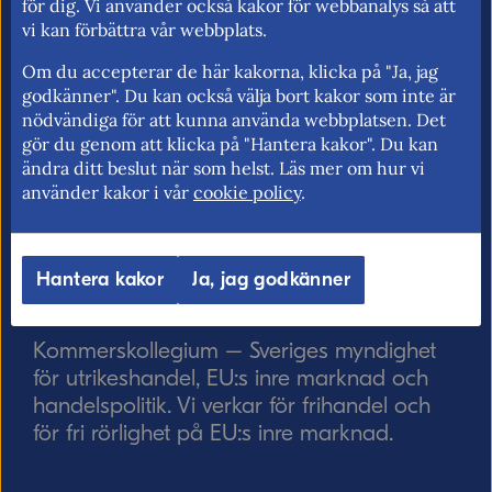
adressen om du vill ha svar från oss!)
för dig. Vi använder också kakor för webbanalys så att
vi kan förbättra vår webbplats.
Om du accepterar de här kakorna, klicka på "Ja, jag
godkänner". Du kan också välja bort kakor som inte är
Ordverifiering
Uppdatera captcha
nödvändiga för att kunna använda webbplatsen. Det
gör du genom att klicka på "Hantera kakor". Du kan
ändra ditt beslut när som helst. Läs mer om hur vi
använder kakor i vår
cookie policy
.
Hantera kakor
Ja, jag godkänner
Skicka
Kommerskollegium – Sveriges myndighet
för utrikeshandel, EU:s inre marknad och
handelspolitik. Vi verkar för frihandel och
för fri rörlighet på EU:s inre marknad.