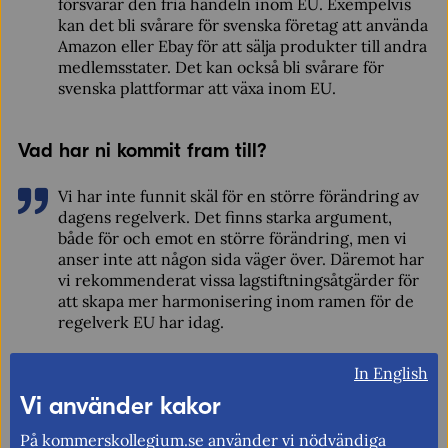
försvårar den fria handeln inom EU. Exempelvis
kan det bli svårare för svenska företag att använda
Amazon eller Ebay för att sälja produkter till andra
medlemsstater. Det kan också bli svårare för
svenska plattformar att växa inom EU.
Vad har ni kommit fram till?
Vi har inte funnit skäl för en större förändring av
dagens regelverk. Det finns starka argument,
både för och emot en större förändring, men vi
anser inte att någon sida väger över. Däremot har
vi rekommenderat vissa lagstiftningsåtgärder för
att skapa mer harmonisering inom ramen för de
regelverk EU har idag.
In English
Vad vill Kommerskollegium med utredningen?
Vi använder kakor
Ett viktigt syfte med dagens EU-lagstiftning, e-
På kommerskollegium.se använder vi nödvändiga