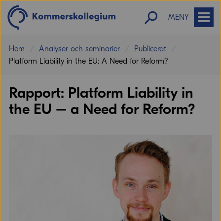
MENY
Hem
Analyser och seminarier
Publicerat
Platform Liability in the EU: A Need for Reform?
Reglerna behöver se till att plattformar
Rapport: Platform Liability in
tar bort olagligt innehåll samtidigt som
de respekterar yttrandefriheten.
the EU – a Need for Reform?
Mattias Karlson Jernbäcker
Utredare