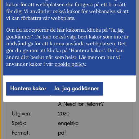
handelsdirektivet, är att säkerställa fri rörlighet
kakor för att webbplatsen ska fungera på ett bra sätt
för digitala tjänster, inklusive plattformar, inom
för dig. Vi använder också kakor för webbanalys så att
EU. Det är viktigt att medlemsstater på EU-nivå
vi kan förbättra vår webbplats.
kan komma överens om gemensamma regler som
underlättar den fria rörligheten. Att värna den
Om du accepterar de här kakorna, klicka på "Ja, jag
fria rörligheten är en del av Kommerskollegiums
godkänner". Du kan också välja bort kakor som inte är
uppdrag. Genom vår rapport hoppas vi kunna
nödvändiga för att kunna använda webbplatsen. Det
bidra till diskussionen mellan företrädare för
gör du genom att klicka på "Hantera kakor". Du kan
medlemsstaterna och EU när de ska komma
ändra ditt beslut när som helst. Läs mer om hur vi
överens om balanserade och gemensamma regler
använder kakor i vår
cookie policy
.
inom EU på det här området.
Hantera kakor
Ja, jag godkänner
Titel:
Platform Liability in the EU:
A Need for Reform?
Utgiven:
2020
Språk:
engelska
Format:
pdf