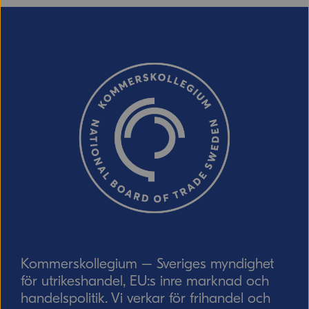
E-post (valfritt, men glöm inte att ange
adressen om du vill ha svar från oss!)
Ordverifiering
Uppdatera captcha
Skicka
Kommerskollegium – Sveriges myndighet
för utrikeshandel, EU:s inre marknad och
handelspolitik. Vi verkar för frihandel och