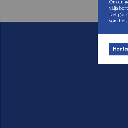
Om du ac
välja bo
Det gör 
som hels
Hante