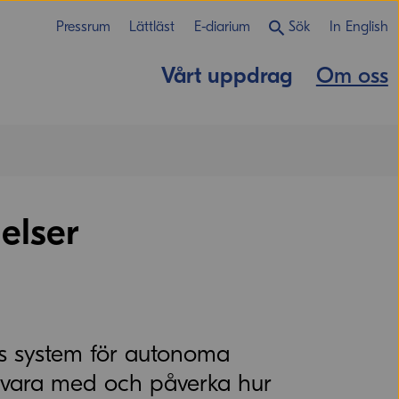
Pressrum
Lättläst
E-diarium
Sök
In English
Vårt uppdrag
Om oss
ielser
U:s system för autonoma
du vara med och påverka hur