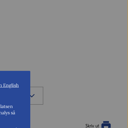
n English
sidan.
latsen
nalys så
Skriv ut