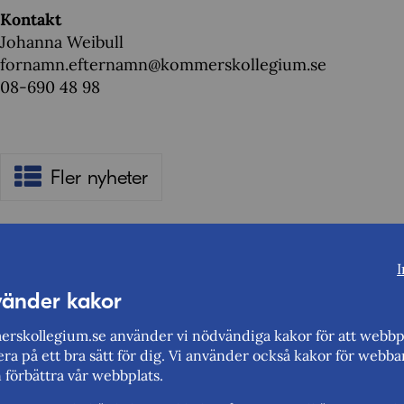
Kontakt
Johanna Weibull
fornamn.efternamn@kommerskollegium.se
08-690 48 98
Fler nyheter
I
vänder kakor
Berätta gärna vad vi kan göra för att förbättra den här 
rskollegium.se använder vi nödvändiga kakor för att webbp
ra på ett bra sätt för dig. Vi använder också kakor för webba
Synpunkter (obligatoriskt)
n förbättra vår webbplats.
Uppdaterad: 2025-06-24