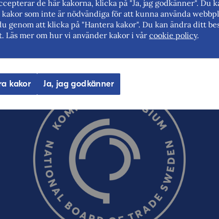
cepterar de här kakorna, klicka på "Ja, jag godkänner". Du 
rt kakor som inte är nödvändiga för att kunna använda webbpl
du genom att klicka på "Hantera kakor". Du kan ändra ditt bes
t. Läs mer om hur vi använder kakor i vår
cookie policy
.
E-post (valfritt, men glöm inte att ange adressen om du 
oss!)
ra kakor
Ja, jag godkänner
Ordverifiering
Uppdatera captcha