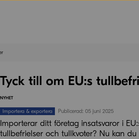
er
Tyck till om EU:s tullbefr
NYHET
Publicerad: 05 juni 2025
Importera & exportera
Importerar ditt företag insatsvaror i E
tullbefrielser och tullkvoter? Nu kan 