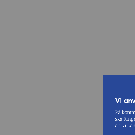
Vi an
På komme
ska funge
att vi ka