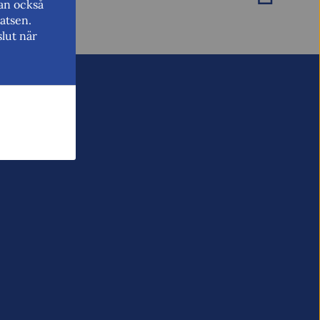
kan också
atsen.
lut när
vill ha svar från