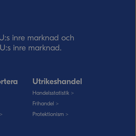
EU:s inre marknad och
 EU:s inre marknad.
rtera
Utrikeshandel
Handelsstatistik >
Frihandel >
 >
Protektionism >