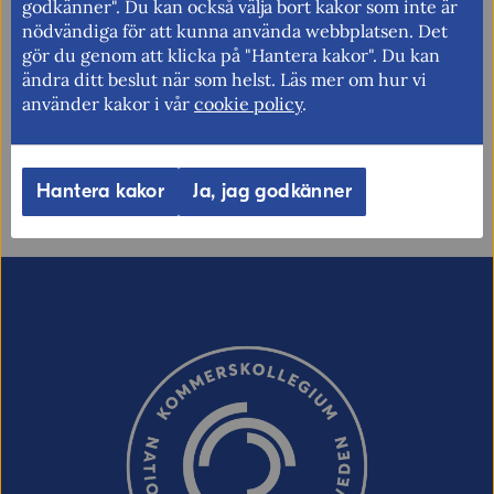
godkänner". Du kan också välja bort kakor som inte är
nödvändiga för att kunna använda webbplatsen. Det
Berätta gärna vad vi kan göra för att
gör du genom att klicka på "Hantera kakor". Du kan
förbättra den här sidan.
ändra ditt beslut när som helst. Läs mer om hur vi
använder kakor i vår
cookie policy
.
Synpunkter (obligatoriskt)
Uppdaterad: 2025-09-29
Hantera kakor
Ja, jag godkänner
E-post (valfritt, men glöm inte att ange
adressen om du vill ha svar från oss!)
Ordverifiering
Uppdatera captcha