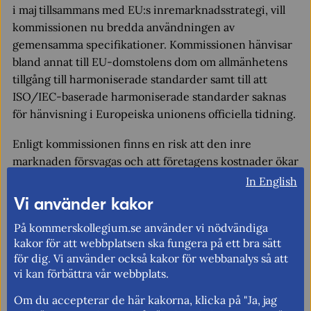
i maj tillsammans med EU:s inremarknadsstrategi, vill
kommissionen nu bredda användningen av
gemensamma specifikationer. Kommissionen hänvisar
bland annat till EU-domstolens dom om allmänhetens
tillgång till harmoniserade standarder samt till att
ISO/IEC-baserade harmoniserade standarder saknas
för hänvisning i Europeiska unionens officiella tidning.
Enligt kommissionen finns en risk att den inre
marknaden försvagas och att företagens kostnader ökar
om problemen inte åtgärdas.
In English
Vi använder kakor
Läs sammanfattningen och ladda ner analysen på
engelska.
På kommerskollegium.se använder vi nödvändiga
kakor för att webbplatsen ska fungera på ett bra sätt
för dig. Vi använder också kakor för webbanalys så att
Fler nyheter
vi kan förbättra vår webbplats.
Om du accepterar de här kakorna, klicka på "Ja, jag