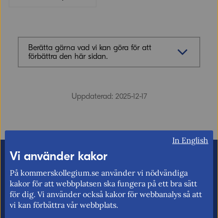
Berätta gärna vad vi kan göra för att
förbättra den här sidan.
Synpunkter (obligatoriskt)
Uppdaterad: 2025-12-17
In English
Vi använder kakor
E-post (valfritt, men glöm inte att ange
adressen om du vill ha svar från oss!)
På kommerskollegium.se använder vi nödvändiga
kakor för att webbplatsen ska fungera på ett bra sätt
för dig. Vi använder också kakor för webbanalys så att
vi kan förbättra vår webbplats.
Ordverifiering
Uppdatera captcha