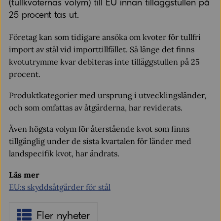
(tullkvoternas volym) till EU innan tilläggstullen på
25 procent tas ut.
Företag kan som tidigare ansöka om kvoter för tullfri
import av stål vid importtillfället. Så länge det finns
kvotutrymme kvar debiteras inte tilläggstullen på 25
procent.
Produktkategorier med ursprung i utvecklingsländer,
och som omfattas av åtgärderna, har reviderats.
Även högsta volym för återstående kvot som finns
tillgänglig under de sista kvartalen för länder med
landspecifik kvot, har ändrats.
Läs mer
EU:s skyddsåtgärder för stål
Fler nyheter