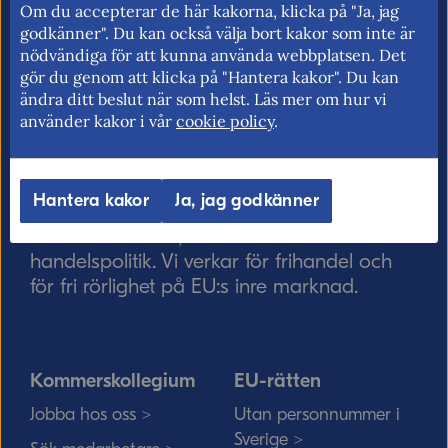
Om du accepterar de här kakorna, klicka på "Ja, jag
godkänner". Du kan också välja bort kakor som inte är
nödvändiga för att kunna använda webbplatsen. Det
gör du genom att klicka på "Hantera kakor". Du kan
ändra ditt beslut när som helst. Läs mer om hur vi
använder kakor i vår
cookie policy
.
Skicka
Hantera kakor
Ja, jag godkänner
Kommerskollegium – Sveriges myndighet
för utrikeshandel, EU:s inre marknad och
handelspolitik. Vi verkar för frihandel och
för fri rörlighet på EU:s inre marknad.
Kommerskollegium
EU-rätten
Jobba hos oss >
Utan personnummer i
Sverige >