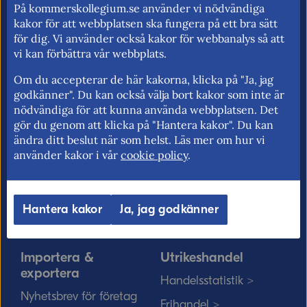
På kommerskollegium.se använder vi nödvändiga
handelspolitik. Vi verkar för frihandel och
kakor för att webbplatsen ska fungera på ett bra sätt
för fri rörlighet på EU:s inre marknad.
för dig. Vi använder också kakor för webbanalys så att
vi kan förbättra vår webbplats.
Om du accepterar de här kakorna, klicka på "Ja, jag
godkänner". Du kan också välja bort kakor som inte är
Kommerskollegium
EU-rätten
nödvändiga för att kunna använda webbplatsen. Det
Jobba hos oss >
Utan personnummer i
gör du genom att klicka på "Hantera kakor". Du kan
Sverige >
ändra ditt beslut när som helst. Läs mer om hur vi
Sök medarbetare >
använder kakor i vår
cookie policy
.
Solvit löser problem i EU
Vårt uppdrag på
>
minoritetsspråk och
teckenspråk >
Myndigheter, kommuner
Hantera kakor
Ja, jag godkänner
och EU-rätten >
Importera &
Utrikeshandel
exportera
Handelsstatistik >
Nyhetsbrev för företag
Frihandel >