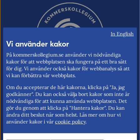
In English
Vi använder kakor
På kommerskollegium.se använder vi nödvändiga
kakor för att webbplatsen ska fungera på ett bra sätt
för dig. Vi använder också kakor för webbanalys så att
vi kan förbättra vår webbplats.
Om du accepterar de här kakorna, klicka på "Ja, jag
Kommerskollegium – Sveriges myndighet
godkänner". Du kan också välja bort kakor som inte är
för utrikeshandel, EU:s inre marknad och
nödvändiga för att kunna använda webbplatsen. Det
gör du genom att klicka på "Hantera kakor". Du kan
handelspolitik. Vi verkar för frihandel och
ändra ditt beslut när som helst. Läs mer om hur vi
för fri rörlighet på EU:s inre marknad.
använder kakor i vår
cookie policy
.