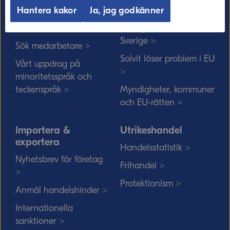
Kommerskollegium
EU-rätten
Hantera kakor
Ja, jag godkänner
Jobba hos oss >
Utan personnummer i
Sverige >
Sök medarbetare >
Solvit löser problem i EU
Vårt uppdrag på
>
minoritetsspråk och
teckenspråk >
Myndigheter, kommuner
och EU-rätten >
Importera &
Utrikeshandel
exportera
Handelsstatistik >
Nyhetsbrev för företag
Frihandel >
>
Protektionism >
Anmäl handelshinder >
Internationella
sanktioner >