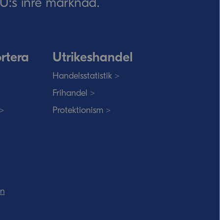
 EU:s inre marknad.
rtera
Utrikeshandel
Handelsstatistik >
Frihandel >
 >
Protektionism >
in