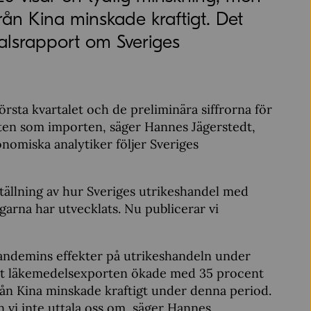
ån Kina minskade kraftigt. Det
alsrapport om Sveriges
rsta kvartalet och de preliminära siffrorna för
rten som importen, säger Hannes Jägerstedt,
miska analytiker följer Sveriges
ällning av hur Sveriges utrikeshandel med
garna har utvecklats. Nu publicerar vi
pandemins effekter på utrikeshandeln under
 att läkemedelsexporten ökade med 35 procent
rån Kina minskade kraftigt under denna period.
i inte uttala oss om, säger Hannes