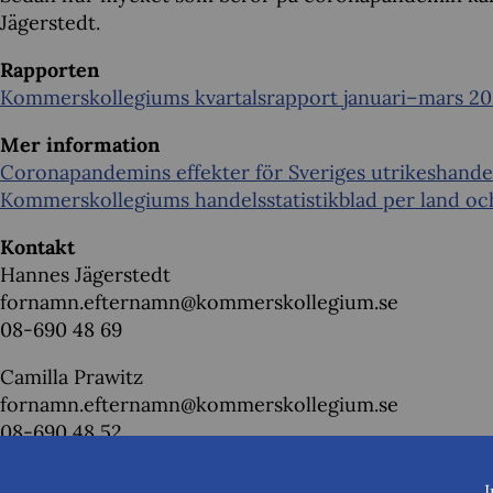
Jägerstedt.
Rapporten
Kommerskollegiums kvartalsrapport januari–mars 2
Mer information
Coronapandemins effekter för Sveriges utrikeshande
Kommerskollegiums handelsstatistikblad per land oc
Kontakt
Hannes Jägerstedt
fornamn.efternamn@kommerskollegium.se
08-690 48 69
Camilla Prawitz
fornamn.efternamn@kommerskollegium.se
08-690 48 52
I