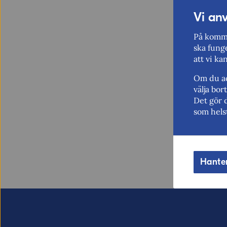
Vi an
På komme
ska funge
att vi ka
Om du ac
välja bo
Det gör 
som hels
Hante