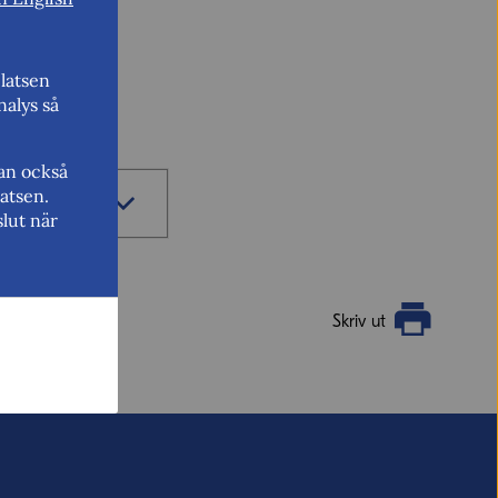
latsen
nalys så
kan också
atsen.
sidan.
lut när
Skriv ut
vill ha svar från