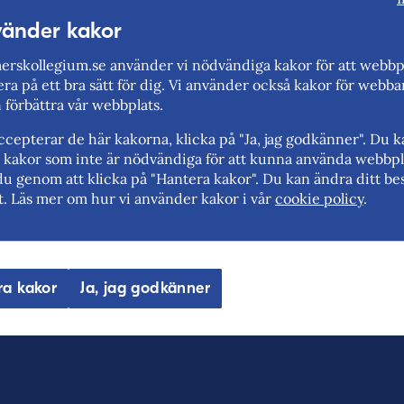
vänder kakor
Fler nyheter
rskollegium.se använder vi nödvändiga kakor för att webbp
ra på ett bra sätt för dig. Vi använder också kakor för webba
n förbättra vår webbplats.
cepterar de här kakorna, klicka på "Ja, jag godkänner". Du 
rt kakor som inte är nödvändiga för att kunna använda webbpl
Berätta gärna vad vi kan göra för att förbättra den här 
du genom att klicka på "Hantera kakor". Du kan ändra ditt bes
t. Läs mer om hur vi använder kakor i vår
cookie policy
.
Synpunkter (obligatoriskt)
Uppdaterad: 2020-06-16
ra kakor
Ja, jag godkänner
E-post (valfritt, men glöm inte att ange adressen om du 
oss!)