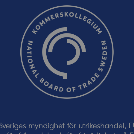
Ordverifiering
Uppdatera captcha
Skicka
eriges myndighet för utrikeshandel, 