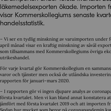
läkemedelsexporten ökade. Importen fr
visar Kommerskollegiums senaste kvart
handelsstatistik.
– Vi ser en tydlig minskning av varuimporten under fö
april månad visar en kraftig minskning av såväl expo
som tillsammans med Kommerskollegiums övriga ekono
utrikeshandel.
För varje kvartal gör Kommerskollegium en sammanst
varor och tjänster men också de utländska investerin
rapporten för januari–mars 2020.
– I rapporten gör vi ingen djupare analys av corona
första kvartalet. Men vi kan bland annat konstatera
jämfört med första kvartalet 2019 och att importen f
Sedan hur mycket som beror på coronapandemin kan v