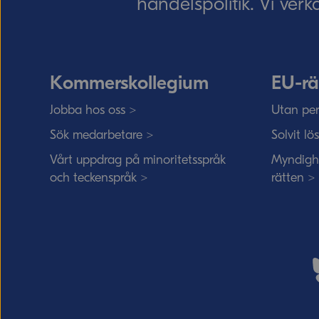
handelspolitik. Vi verk
Kommerskollegium
EU-rä
Jobba hos oss >
Utan per
Sök medarbetare >
Solvit lö
Vårt uppdrag på minoritetsspråk
Myndigh
och teckenspråk >
rätten >