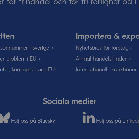
ar för frihandel och för fri rörlighet på
tten
Importera & expo
sonnummer i Sverige >
Nyhetsbrev för företag >
ser problem i EU >
Anmäl handelshinder >
eter, kommuner och EU-
Internationella sanktioner
Sociala medier
Följ oss på Bluesky
Följ oss på Linked