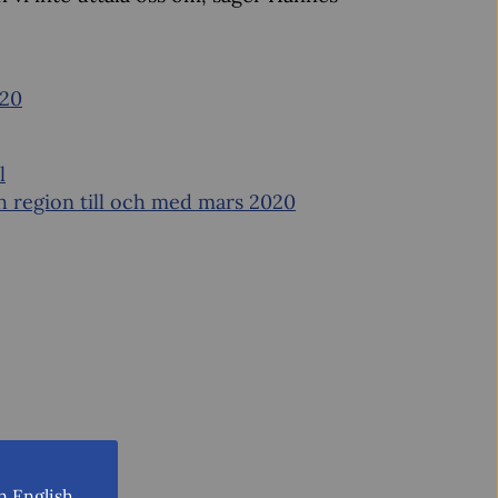
020
l
h region till och med mars 2020
n English