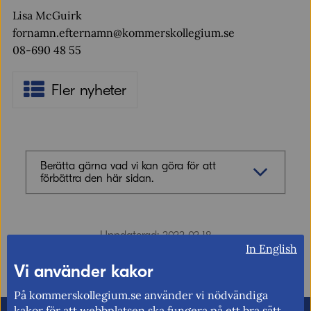
Lisa McGuirk
fornamn.efternamn@kommerskollegium.se
08-690 48 55
Fler nyheter
Berätta gärna vad vi kan göra för att
förbättra den här sidan.
Synpunkter (obligatoriskt)
Uppdaterad: 2022-02-18
In English
Vi använder kakor
På kommerskollegium.se använder vi nödvändiga
kakor för att webbplatsen ska fungera på ett bra sätt