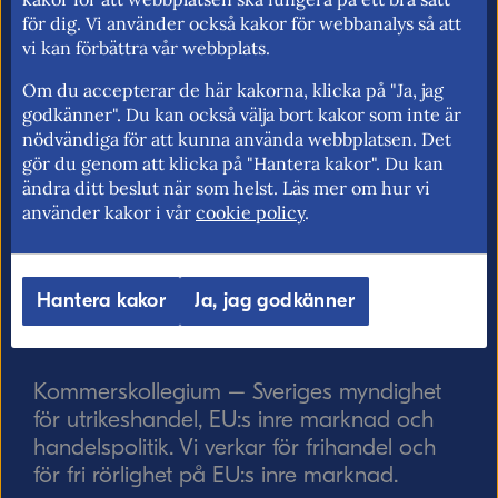
E-post (valfritt, men glöm inte att ange
för dig. Vi använder också kakor för webbanalys så att
adressen om du vill ha svar från oss!)
vi kan förbättra vår webbplats.
Om du accepterar de här kakorna, klicka på "Ja, jag
godkänner". Du kan också välja bort kakor som inte är
nödvändiga för att kunna använda webbplatsen. Det
Ordverifiering
Uppdatera captcha
gör du genom att klicka på "Hantera kakor". Du kan
ändra ditt beslut när som helst. Läs mer om hur vi
använder kakor i vår
cookie policy
.
Hantera kakor
Ja, jag godkänner
Skicka
Kommerskollegium – Sveriges myndighet
för utrikeshandel, EU:s inre marknad och
handelspolitik. Vi verkar för frihandel och
för fri rörlighet på EU:s inre marknad.