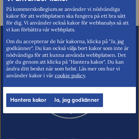
På kommerskollegium.se använder vi nödvändiga
kakor för att webbplatsen ska fungera på ett bra sätt
för dig. Vi använder också kakor för webbanalys så att
vi kan förbättra vår webbplats.
E-post (valfritt, men glöm inte att ange
Om du accepterar de här kakorna, klicka på "Ja, jag
adressen om du vill ha svar från oss!)
godkänner". Du kan också välja bort kakor som inte är
nödvändiga för att kunna använda webbplatsen. Det
gör du genom att klicka på "Hantera kakor". Du kan
ändra ditt beslut när som helst. Läs mer om hur vi
Ordverifiering
använder kakor i vår
cookie policy
Uppdatera captcha
.
Hantera kakor
Ja, jag godkänner
Skicka