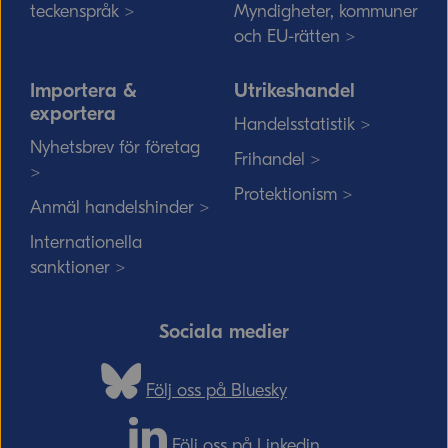
teckenspråk >
Myndigheter, kommuner
och EU-rätten >
Importera &
Utrikeshandel
exportera
Handelsstatistik >
Nyhetsbrev för företag
Frihandel >
>
Protektionism >
Anmäl handelshinder >
Internationella
sanktioner >
Sociala medier
Följ oss på Bluesky
Följ oss på Linkedin