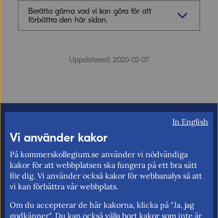
Berätta gärna vad vi kan göra för att
förbättra den här sidan.
Synpunkter (obligatoriskt)
Uppdaterad: 2020-02-07
E-post (valfritt, men glöm inte att ange
In English
adressen om du vill ha svar från oss!)
Vi använder kakor
På kommerskollegium.se använder vi nödvändiga
kakor för att webbplatsen ska fungera på ett bra sätt
för dig. Vi använder också kakor för webbanalys så att
Ordverifiering
Uppdatera captcha
vi kan förbättra vår webbplats.
Om du accepterar de här kakorna, klicka på "Ja, jag
godkänner". Du kan också välja bort kakor som inte är