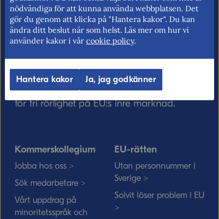
nödvändiga för att kunna använda webbplatsen. Det
gör du genom att klicka på "Hantera kakor". Du kan
ändra ditt beslut när som helst. Läs mer om hur vi
använder kakor i vår
cookie policy
.
Skicka
Kommerskollegium – Sveriges myndighet
för utrikeshandel, EU:s inre marknad och
Hantera kakor
Ja, jag godkänner
handelspolitik. Vi verkar för frihandel och
för fri rörlighet på EU:s inre marknad.
Kommerskollegium
EU-rätten
Jobba hos oss >
Utan personnummer i
Sverige >
Sök medarbetare >
Solvit löser problem i EU
Vårt uppdrag på
>
minoritetsspråk och