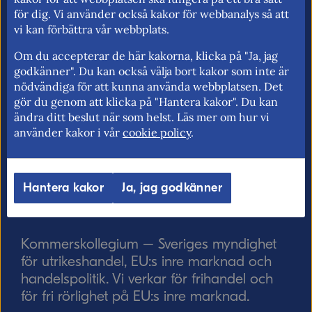
E-post (valfritt, men glöm inte att ange
för dig. Vi använder också kakor för webbanalys så att
adressen om du vill ha svar från oss!)
vi kan förbättra vår webbplats.
Om du accepterar de här kakorna, klicka på "Ja, jag
godkänner". Du kan också välja bort kakor som inte är
nödvändiga för att kunna använda webbplatsen. Det
Ordverifiering
Uppdatera captcha
gör du genom att klicka på "Hantera kakor". Du kan
ändra ditt beslut när som helst. Läs mer om hur vi
använder kakor i vår
cookie policy
.
Hantera kakor
Ja, jag godkänner
Skicka
Kommerskollegium – Sveriges myndighet
för utrikeshandel, EU:s inre marknad och
handelspolitik. Vi verkar för frihandel och
för fri rörlighet på EU:s inre marknad.