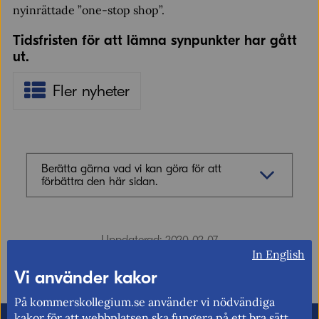
nyinrättade ”one-stop shop”.
Tidsfristen för att lämna synpunkter har gått
ut.
Fler nyheter
Berätta gärna vad vi kan göra för att
förbättra den här sidan.
Synpunkter (obligatoriskt)
Uppdaterad: 2020-02-07
In English
Vi använder kakor
På kommerskollegium.se använder vi nödvändiga
kakor för att webbplatsen ska fungera på ett bra sätt