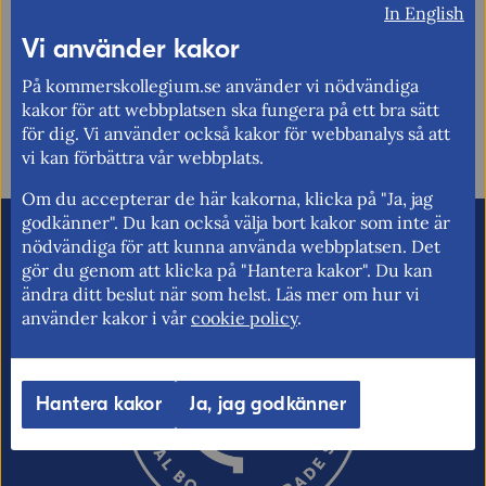
In English
förbättra den här sidan.
Vi använder kakor
Synpunkter (obligatoriskt)
På kommerskollegium.se använder vi nödvändiga
Uppdaterad: 2022-07-11
kakor för att webbplatsen ska fungera på ett bra sätt
för dig. Vi använder också kakor för webbanalys så att
vi kan förbättra vår webbplats.
Om du accepterar de här kakorna, klicka på "Ja, jag
godkänner". Du kan också välja bort kakor som inte är
E-post (valfritt, men glöm inte att ange
nödvändiga för att kunna använda webbplatsen. Det
adressen om du vill ha svar från oss!)
gör du genom att klicka på "Hantera kakor". Du kan
ändra ditt beslut när som helst. Läs mer om hur vi
använder kakor i vår
cookie policy
.
Ordverifiering
Uppdatera captcha
Hantera kakor
Ja, jag godkänner