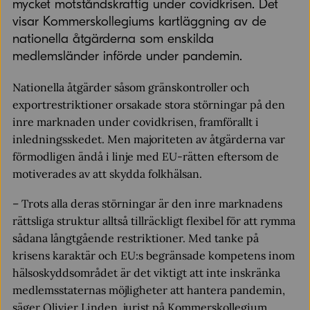
mycket motståndskraftig under covidkrisen. Det
visar Kommerskollegiums kartläggning av de
nationella åtgärderna som enskilda
medlemsländer införde under pandemin.
Nationella åtgärder såsom gränskontroller och
exportrestriktioner orsakade stora störningar på den
inre marknaden under covidkrisen, framförallt i
inledningsskedet. Men majoriteten av åtgärderna var
förmodligen ändå i linje med EU-rätten eftersom de
motiverades av att skydda folkhälsan.
– Trots alla deras störningar är den inre marknadens
rättsliga struktur alltså tillräckligt flexibel för att rymma
sådana långtgående restriktioner. Med tanke på
krisens karaktär och EU:s begränsade kompetens inom
hälsoskyddsområdet är det viktigt att inte inskränka
medlemsstaternas möjligheter att hantera pandemin,
säger Olivier Linden, jurist på Kommerskollegium.