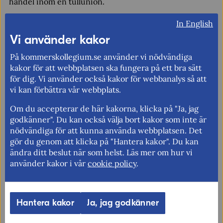
handel inom en tullunion.
Kommerskollegium planerar att göra mer exakta
In English
uppskattningar av handelseffekterna av EUs olika
Vi använder kakor
frihandelsavtal.
På kommerskollegium.se använder vi nödvändiga
kakor för att webbplatsen ska fungera på ett bra sätt
för dig. Vi använder också kakor för webbanalys så att
Rapporten
vi kan förbättra vår webbplats.
Economic integration works – the trade effects of
Om du accepterar de här kakorna, klicka på "Ja, jag
regional trade agreements
godkänner". Du kan också välja bort kakor som inte är
Kontakt
nödvändiga för att kunna använda webbplatsen. Det
gör du genom att klicka på "Hantera kakor". Du kan
Per Altenberg
ändra ditt beslut när som helst. Läs mer om hur vi
fornamn.efternamn@kommerskollegium.se
använder kakor i vår
cookie policy
.
08-690 49 26
Fler nyheter
Hantera kakor
Ja, jag godkänner