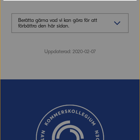
Berätta gärna vad vi kan göra för att
förbättra den här sidan.
Synpunkter (obligatoriskt)
Uppdaterad: 2020-02-07
E-post (valfritt, men glöm inte att ange
adressen om du vill ha svar från oss!)
Ordverifiering
Uppdatera captcha