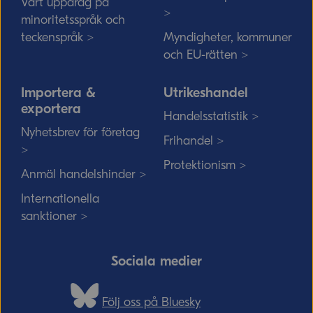
Vårt uppdrag på
>
minoritetsspråk och
teckenspråk >
Myndigheter, kommuner
och EU-rätten >
Importera &
Utrikeshandel
exportera
Handelsstatistik >
Nyhetsbrev för företag
Frihandel >
>
Protektionism >
Anmäl handelshinder >
Internationella
sanktioner >
Sociala medier
Följ oss på Bluesky