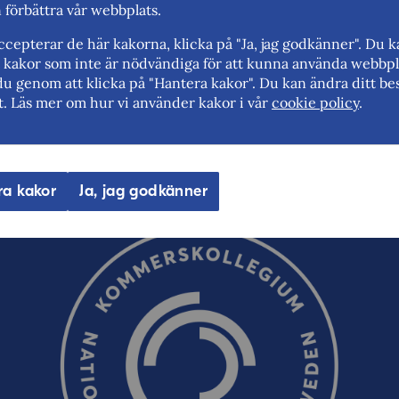
n förbättra vår webbplats.
Synpunkter (obligatoriskt)
cepterar de här kakorna, klicka på "Ja, jag godkänner". Du 
rt kakor som inte är nödvändiga för att kunna använda webbpl
Uppdaterad: 2023-11-30
du genom att klicka på "Hantera kakor". Du kan ändra ditt bes
t. Läs mer om hur vi använder kakor i vår
cookie policy
.
E-post (valfritt, men glöm inte att ange adressen om du 
oss!)
ra kakor
Ja, jag godkänner
Ordverifiering
Uppdatera captcha