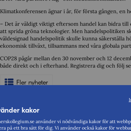
Klimatkonferensen ägnar i år, för första gången, en h
– Det är väldigt viktigt eftersom handel kan bidra ti
att sprida gröna teknologier. Men handelspolitiken s
väldesignad handelspolitik skulle kunna säkerställa 
ekonomisk tillväxt, tillsammans med våra globala part
COP28 pågår mellan den 30 november och 12 december 
både direkt och i efterhand. Registrera dig och följ 
Fler nyheter
I
vänder kakor
rskollegium.se använder vi nödvändiga kakor för att webbp
Berätta gärna vad vi kan göra för att förbättra den här 
ra på ett bra sätt för dig. Vi använder också kakor för webba