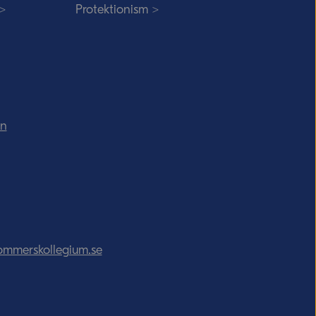
 >
Protektionism >
in
ommerskollegium.se