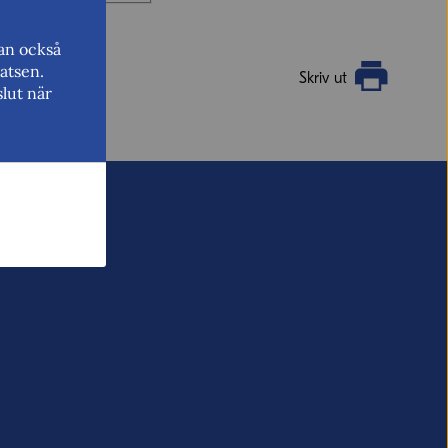
kan också
atsen.
Skriv ut
lut när
vill ha svar från