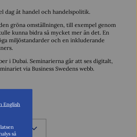
el dag åt handel och handelspolitik.
ll den gröna omställningen, till exempel genom
kulle kunna bidra så mycket mer än det. En
höga miljöstandarder och en inkluderande
ners.
i Dubai. Seminarierna går att ses digitalt,
seminariet via Business Swedens webb.
n English
latsen
sidan.
nalys så