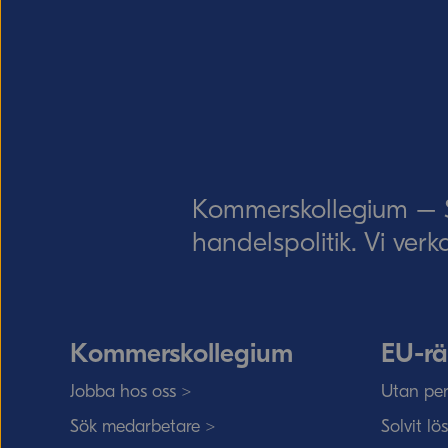
Kommerskollegium – Sv
handelspolitik. Vi verk
Kommerskollegium
EU-rä
Jobba hos oss >
Utan per
Sök medarbetare >
Solvit lö