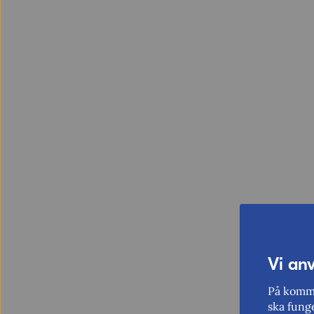
Vi an
På komme
ska funge