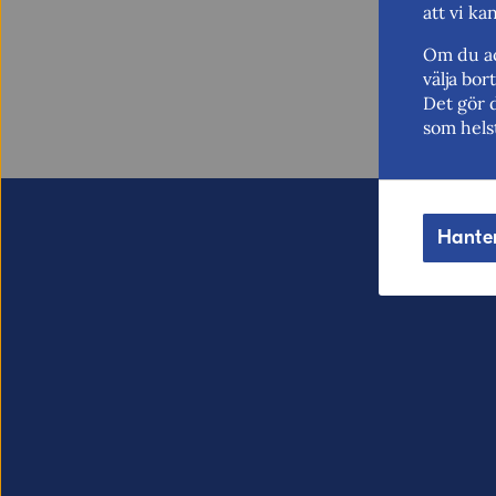
att vi ka
Om du ac
välja bo
Det gör 
som hels
Hante