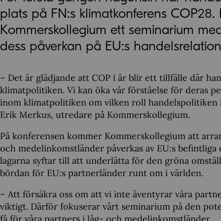
plats på FN:s klimatkonferens COP28.
Kommerskollegium ett seminarium med 
dess påverkan på EU:s handelsrelation
– Det är glädjande att COP i år blir ett tillfälle där 
klimatpolitiken. Vi kan öka vår förståelse för deras p
inom klimatpolitiken om vilken roll handelspolitiken
Erik Merkus, utredare på Kommerskollegium.
På konferensen kommer Kommerskollegium att arran
och medelinkomstländer påverkas av EU:s befintliga
lagarna syftar till att underlätta för den gröna omstä
bördan för EU:s partnerländer runt om i världen.
– Att försäkra oss om att vi inte äventyrar våra par
viktigt. Därför fokuserar vårt seminarium på den pot
få för våra partners i låg- och medelinkomstländer.