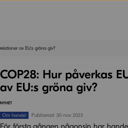
elationer av EU:s gröna giv?
COP28: Hur påverkas EU:
av EU:s gröna giv?
NYHET
Publicerad: 30 nov 2023
Om handel
För första gången någonsin har handel