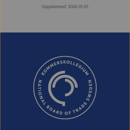
Uppdaterad: 2024-01-25
E-post (valfritt, men glöm inte att ange
adressen om du vill ha svar från oss!)
Ordverifiering
Uppdatera captcha