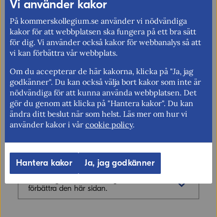
Vi använder kakor
Handelseffekter av fartygsattackerna i Röda havet
Bilaga till analys om handelseffekter av
På kommerskollegium.se använder vi nödvändiga
kakor för att webbplatsen ska fungera på ett bra sätt
fartygsattackerna i Röda havet
för dig. Vi använder också kakor för webbanalys så att
vi kan förbättra vår webbplats.
Kontakt
Om du accepterar de här kakorna, klicka på "Ja, jag
Christopher Wingård
godkänner". Du kan också välja bort kakor som inte är
fornamn.efternamn@kommerskollegium.se
nödvändiga för att kunna använda webbplatsen. Det
08-690 48 61
gör du genom att klicka på "Hantera kakor". Du kan
ändra ditt beslut när som helst. Läs mer om hur vi
använder kakor i vår
cookie policy
.
Fler nyheter
Hantera kakor
Ja, jag godkänner
Berätta gärna vad vi kan göra för att
förbättra den här sidan.
Synpunkter (obligatoriskt)