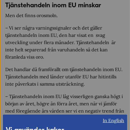
Tjänstehandeln inom EU minskar
Men det finns orosmoln.
–
Vi ser några varningssignaler och det gäller
tjänstehandeln inom EU, den har visat en svag
utveckling under flera månader. Tjänstehandeln är
inte helt separerad från varuhandeln så det kan
föranleda viss oro.
Det handlar då framförallt om tjänstehandeln inom EU.
Tjänstehandeln med länder utanför EU har hitintills
inte påverkats i samma utsträckning.
–
Tjänstehandeln inom EU låg visserligen ganska högt i
början av året, högre än förra året, men när vi jämför
med föregående års värden ser vi en negativ trend från
och med februari. Detta är problematiskt eftersom EU
In English
är vår största handelspartner och beroende på vilken
Vi använder kakor