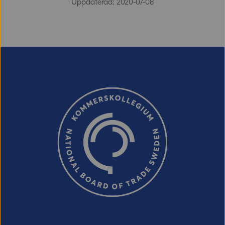
Uppdaterad: 2020-07-08
E-post (valfritt, men glöm inte att ange
adressen om du vill ha svar från oss!)
Ordverifiering
Uppdatera captcha