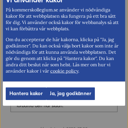
typ av tjänstehandel som minskar skulle det här kunna
På kommerskollegium.se använder vi nödvändiga
dra med sig en negativ utveckling även inom
kakor för att webbplatsen ska fungera på ett bra sätt
varuhandeln, säger Patrik Tingvall, chefekonom på
för dig. Vi använder också kakor för webbanalys så att
Kommerskollegium.
vi kan förbättra vår webbplats.
Mer information
Om du accepterar de här kakorna, klicka på "Ja, jag
godkänner". Du kan också välja bort kakor som inte är
Kommerskollegiums information om handeln och
nödvändiga för att kunna använda webbplatsen. Det
corona
gör du genom att klicka på "Hantera kakor". Du kan
ändra ditt beslut när som helst. Läs mer om hur vi
Fler nyheter
använder kakor i vår
cookie policy
.
Hantera kakor
Ja, jag godkänner
Berätta gärna vad vi kan göra för att
förbättra den här sidan.
Synpunkter (obligatoriskt)