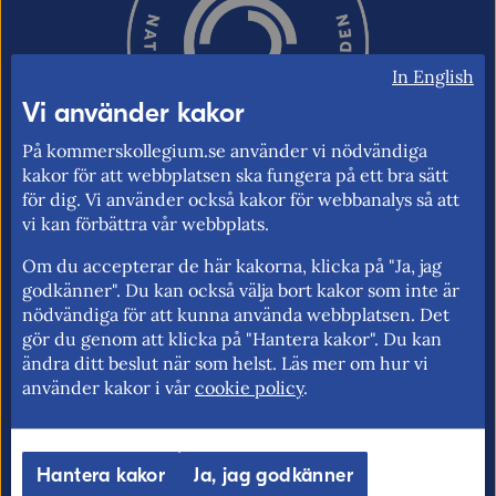
Ordverifiering
Uppdatera captcha
In English
Vi använder kakor
På kommerskollegium.se använder vi nödvändiga
kakor för att webbplatsen ska fungera på ett bra sätt
för dig. Vi använder också kakor för webbanalys så att
vi kan förbättra vår webbplats.
Skicka
Kommerskollegium – Sveriges myndighet
Om du accepterar de här kakorna, klicka på "Ja, jag
för utrikeshandel, EU:s inre marknad och
godkänner". Du kan också välja bort kakor som inte är
handelspolitik. Vi verkar för frihandel och
nödvändiga för att kunna använda webbplatsen. Det
för fri rörlighet på EU:s inre marknad.
gör du genom att klicka på "Hantera kakor". Du kan
ändra ditt beslut när som helst. Läs mer om hur vi
använder kakor i vår
cookie policy
.
Kommerskollegium
EU-rätten
Jobba hos oss >
Utan personnummer i
Hantera kakor
Ja, jag godkänner