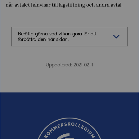
när avtalet hänvisar till lagstiftning och andra avtal.
Berätta gärna vad vi kan göra för att
förbättra den här sidan.
Synpunkter (obligatoriskt)
Uppdaterad: 2021-02-11
E-post (valfritt, men glöm inte att ange
adressen om du vill ha svar från oss!)