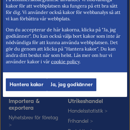
för fri rörlighet på EU:s inre marknad.
kakor för att webbplatsen ska fungera på ett bra sätt
för dig. Vi använder också kakor för webbanalys så att
vi kan förbättra vår webbplats.
Om du accepterar de här kakorna, klicka på "Ja, jag
Kommerskollegium
EU-rätten
godkänner". Du kan också välja bort kakor som inte är
nödvändiga för att kunna använda webbplatsen. Det
Jobba hos oss >
Utan personnummer i
gör du genom att klicka på "Hantera kakor". Du kan
Sverige >
Sök medarbetare >
ändra ditt beslut när som helst. Läs mer om hur vi
Solvit löser problem i EU
använder kakor i vår
cookie policy
.
Vårt uppdrag på
>
minoritetsspråk och
teckenspråk >
Myndigheter, kommuner
Hantera kakor
Ja, jag godkänner
och EU-rätten >
Importera &
Utrikeshandel
exportera
Handelsstatistik >
Nyhetsbrev för företag
Frihandel >
>