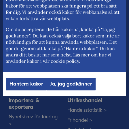
för fri rörlighet på EU:s inre marknad.
kakor för att webbplatsen ska fungera på ett bra sätt
för dig. Vi använder också kakor för webbanalys så att
vi kan förbättra vår webbplats.
Om du accepterar de här kakorna, klicka på "Ja, jag
Kommerskollegium
EU-rätten
godkänner". Du kan också välja bort kakor som inte är
nödvändiga för att kunna använda webbplatsen. Det
Jobba hos oss >
Utan personnummer i
gör du genom att klicka på "Hantera kakor". Du kan
Sverige >
Sök medarbetare >
ändra ditt beslut när som helst. Läs mer om hur vi
Solvit löser problem i EU
använder kakor i vår
cookie policy
.
Vårt uppdrag på
>
minoritetsspråk och
teckenspråk >
Myndigheter, kommuner
Hantera kakor
Ja, jag godkänner
och EU-rätten >
Importera &
Utrikeshandel
exportera
Handelsstatistik >
Nyhetsbrev för företag
Frihandel >
>