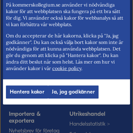
för utrikeshandel, EU:s inre marknad och
På kommerskollegium.se använder vi nödvändiga
handelspolitik. Vi verkar för frihandel och
kakor för att webbplatsen ska fungera på ett bra sätt
för fri rörlighet på EU:s inre marknad.
för dig. Vi använder också kakor för webbanalys så att
vi kan förbättra vår webbplats.
Om du accepterar de här kakorna, klicka på "Ja, jag
godkänner". Du kan också välja bort kakor som inte är
Kommerskollegium
EU-rätten
nödvändiga för att kunna använda webbplatsen. Det
Jobba hos oss >
Utan personnummer i
gör du genom att klicka på "Hantera kakor". Du kan
ändra ditt beslut när som helst. Läs mer om hur vi
Sverige >
Sök medarbetare >
använder kakor i vår
cookie policy
.
Solvit löser problem i EU
Vårt uppdrag på
>
minoritetsspråk och
teckenspråk >
Myndigheter, kommuner
Hantera kakor
Ja, jag godkänner
och EU-rätten >
Importera &
Utrikeshandel
exportera
Handelsstatistik >
Nyhetsbrev för företag