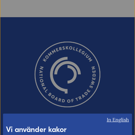
In English
Vi använder kakor
Kommerskollegium – Sveriges myndighet