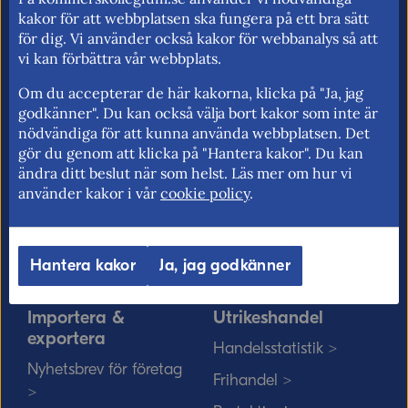
för fri rörlighet på EU:s inre marknad.
kakor för att webbplatsen ska fungera på ett bra sätt
för dig. Vi använder också kakor för webbanalys så att
vi kan förbättra vår webbplats.
Om du accepterar de här kakorna, klicka på "Ja, jag
Kommerskollegium
EU-rätten
godkänner". Du kan också välja bort kakor som inte är
nödvändiga för att kunna använda webbplatsen. Det
Jobba hos oss >
Utan personnummer i
gör du genom att klicka på "Hantera kakor". Du kan
Sverige >
Sök medarbetare >
ändra ditt beslut när som helst. Läs mer om hur vi
Solvit löser problem i EU
använder kakor i vår
cookie policy
.
Vårt uppdrag på
>
minoritetsspråk och
teckenspråk >
Myndigheter, kommuner
Hantera kakor
Ja, jag godkänner
och EU-rätten >
Importera &
Utrikeshandel
exportera
Handelsstatistik >
Nyhetsbrev för företag
Frihandel >
>