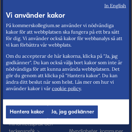
In English
Vi använder kakor
På kommerskollegium.se använder vi nödvändiga
kakor för att webbplatsen ska fungera på ett bra sätt
Kommerskollegium – Sveriges myndighet
för dig. Vi använder också kakor för webbanalys så att
för utrikeshandel, EU:s inre marknad och
vi kan förbättra vår webbplats.
handelspolitik. Vi verkar för frihandel och
Om du accepterar de här kakorna, klicka på "Ja, jag
för fri rörlighet på EU:s inre marknad.
godkänner". Du kan också välja bort kakor som inte är
nödvändiga för att kunna använda webbplatsen. Det
gör du genom att klicka på "Hantera kakor". Du kan
ändra ditt beslut när som helst. Läs mer om hur vi
Kommerskollegium
EU-rätten
använder kakor i vår
cookie policy
.
Jobba hos oss >
Utan personnummer i
Sverige >
Sök medarbetare >
Hantera kakor
Ja, jag godkänner
Solvit löser problem i EU
Vårt uppdrag på
>
minoritetsspråk och
teckenspråk >
Myndigheter, kommuner