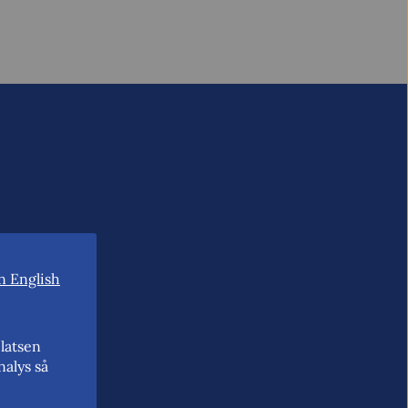
n English
latsen
nalys så