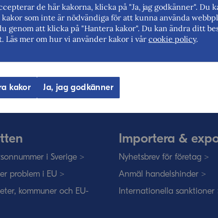
cepterar de här kakorna, klicka på "Ja, jag godkänner". Du 
rt kakor som inte är nödvändiga för att kunna använda webbpl
du genom att klicka på "Hantera kakor". Du kan ändra ditt bes
t. Läs mer om hur vi använder kakor i vår
cookie policy
.
eriges myndighet för utrikeshandel, 
ar för frihandel och för fri rörlighet på
ra kakor
Ja, jag godkänner
tten
Importera & expo
sonnummer i Sverige >
Nyhetsbrev för företag >
ser problem i EU >
Anmäl handelshinder >
eter, kommuner och EU-
Internationella sanktioner