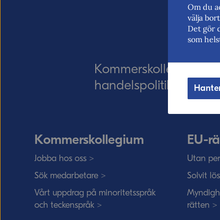
Om du ac
välja bo
Det gör 
som hels
Kommerskollegium – Sv
handelspolitik. Vi verk
Hante
Kommerskollegium
EU-rä
Jobba hos oss >
Utan per
Sök medarbetare >
Solvit lö
Vårt uppdrag på minoritetsspråk
Myndigh
och teckenspråk >
rätten >