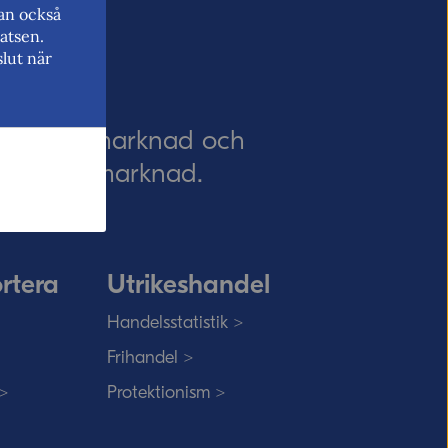
kan också
atsen.
lut när
EU:s inre marknad och
 EU:s inre marknad.
rtera
Utrikeshandel
Handelsstatistik >
Frihandel >
 >
Protektionism >