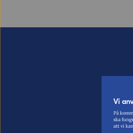
Vi an
På komme
ska funge
att vi ka