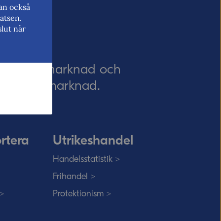
kan också
atsen.
lut när
EU:s inre marknad och
 EU:s inre marknad.
rtera
Utrikeshandel
Handelsstatistik >
Frihandel >
 >
Protektionism >