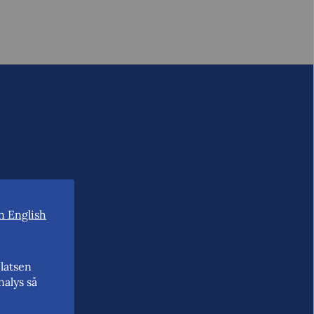
n English
latsen
nalys så