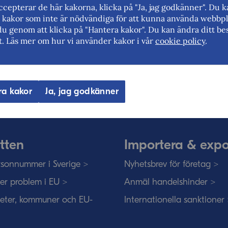
cepterar de här kakorna, klicka på "Ja, jag godkänner". Du 
rt kakor som inte är nödvändiga för att kunna använda webbpl
du genom att klicka på "Hantera kakor". Du kan ändra ditt bes
t. Läs mer om hur vi använder kakor i vår
cookie policy
.
eriges myndighet för utrikeshandel, 
ar för frihandel och för fri rörlighet på
ra kakor
Ja, jag godkänner
tten
Importera & expo
sonnummer i Sverige >
Nyhetsbrev för företag >
ser problem i EU >
Anmäl handelshinder >
eter, kommuner och EU-
Internationella sanktioner