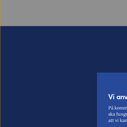
Vi an
På komme
ska funge
att vi ka