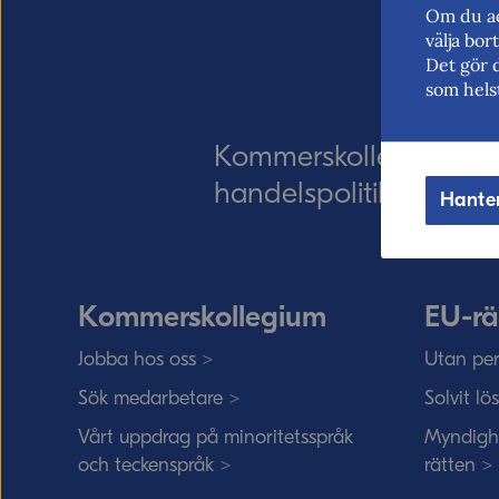
Om du ac
välja bo
Det gör 
som hels
Kommerskollegium – Sv
handelspolitik. Vi verk
Hante
Kommerskollegium
EU-rä
Jobba hos oss >
Utan per
Sök medarbetare >
Solvit lö
Vårt uppdrag på minoritetsspråk
Myndigh
och teckenspråk >
rätten >