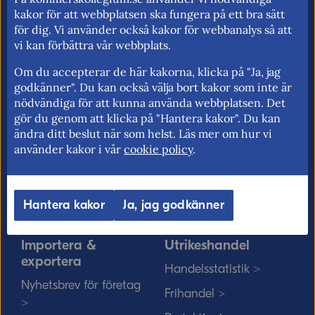
för fri rörlighet på EU:s inre marknad.
kakor för att webbplatsen ska fungera på ett bra sätt
för dig. Vi använder också kakor för webbanalys så att
vi kan förbättra vår webbplats.
Om du accepterar de här kakorna, klicka på "Ja, jag
Kommerskollegium
EU-rätten
godkänner". Du kan också välja bort kakor som inte är
nödvändiga för att kunna använda webbplatsen. Det
Jobba hos oss >
Utan personnummer i
gör du genom att klicka på "Hantera kakor". Du kan
Sverige >
Sök medarbetare >
ändra ditt beslut när som helst. Läs mer om hur vi
Solvit löser problem i EU
använder kakor i vår
cookie policy
.
Vårt uppdrag på
>
minoritetsspråk och
teckenspråk >
Myndigheter, kommuner
Hantera kakor
Ja, jag godkänner
och EU-rätten >
Importera &
Utrikeshandel
exportera
Handelsstatistik >
Nyhetsbrev för företag
Frihandel >
>