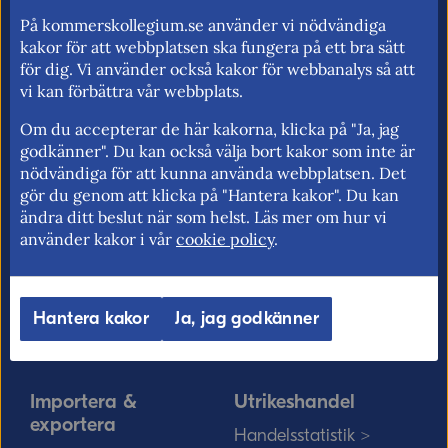
för utrikeshandel, EU:s inre marknad och
På kommerskollegium.se använder vi nödvändiga
kakor för att webbplatsen ska fungera på ett bra sätt
handelspolitik. Vi verkar för frihandel och
för dig. Vi använder också kakor för webbanalys så att
för fri rörlighet på EU:s inre marknad.
vi kan förbättra vår webbplats.
Om du accepterar de här kakorna, klicka på "Ja, jag
godkänner". Du kan också välja bort kakor som inte är
Kommerskollegium
EU-rätten
nödvändiga för att kunna använda webbplatsen. Det
gör du genom att klicka på "Hantera kakor". Du kan
Jobba hos oss >
Utan personnummer i
ändra ditt beslut när som helst. Läs mer om hur vi
Sverige >
Sök medarbetare >
använder kakor i vår
cookie policy
.
Solvit löser problem i EU
Vårt uppdrag på
>
minoritetsspråk och
Hantera kakor
Ja, jag godkänner
teckenspråk >
Myndigheter, kommuner
och EU-rätten >
Importera &
Utrikeshandel
exportera
Handelsstatistik >