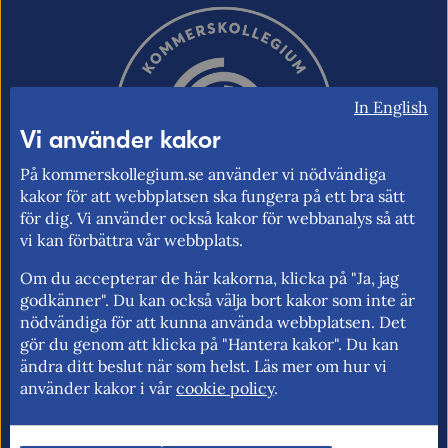
In English
Vi använder kakor
På kommerskollegium.se använder vi nödvändiga
kakor för att webbplatsen ska fungera på ett bra sätt
för dig. Vi använder också kakor för webbanalys så att
vi kan förbättra vår webbplats.
Om du accepterar de här kakorna, klicka på "Ja, jag
Kommerskollegium – Sveriges myndighet
godkänner". Du kan också välja bort kakor som inte är
för utrikeshandel, EU:s inre marknad och
nödvändiga för att kunna använda webbplatsen. Det
gör du genom att klicka på "Hantera kakor". Du kan
handelspolitik. Vi verkar för frihandel och
ändra ditt beslut när som helst. Läs mer om hur vi
för fri rörlighet på EU:s inre marknad.
använder kakor i vår
cookie policy
.