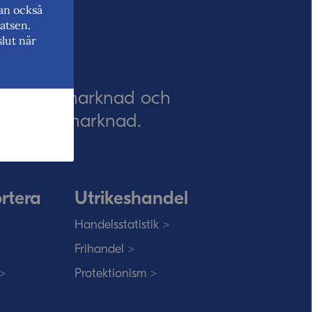
kan också
atsen.
lut när
EU:s inre marknad och
 EU:s inre marknad.
rtera
Utrikeshandel
Handelsstatistik >
Frihandel >
 >
Protektionism >