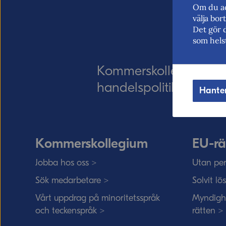
Om du ac
välja bo
Det gör 
som hels
Kommerskollegium – Sv
handelspolitik. Vi verk
Hante
Kommerskollegium
EU-rä
Jobba hos oss >
Utan per
Sök medarbetare >
Solvit lö
Vårt uppdrag på minoritetsspråk
Myndigh
och teckenspråk >
rätten >