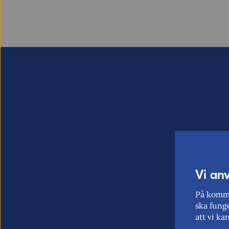
Vi an
På komme
ska funge
att vi ka