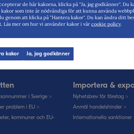
cepterar de här kakorna, klicka på "Ja, jag godkänner". Du 
rt kakor som inte är nödvändiga för att kunna använda webbpl
du genom att klicka på "Hantera kakor". Du kan ändra ditt bes
t. Läs mer om hur vi använder kakor i vår
cookie policy
.
eriges myndighet för utrikeshandel, 
ar för frihandel och för fri rörlighet på
ra kakor
Ja, jag godkänner
tten
Importera & expo
sonnummer i Sverige >
Nyhetsbrev för företag >
ser problem i EU >
Anmäl handelshinder >
eter, kommuner och EU-
Internationella sanktioner