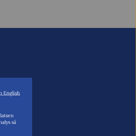
n English
latsen
nalys så