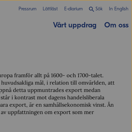
Pressrum
Lättläst
E-diarium
Sök
In English
Vårt uppdrag
Om oss
opa framför allt på 1600- och 1700-talet.
uvudsakliga mål, i relation till omvärlden, att
t uppnå detta uppmuntrades export medan
tår i kontrast mot dagens handelsliberala
 bara export, är en samhällsekonomisk vinst. Än
orm av uppfattningen om export som mer