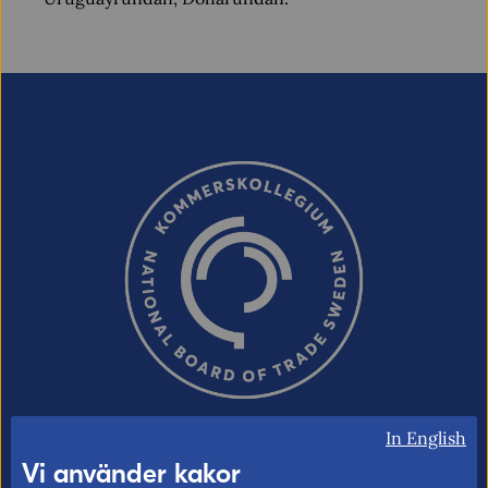
In English
Vi använder kakor
Kommerskollegium – Sveriges myndighet