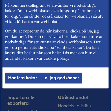
för utrikeshandel, EU:s inre marknad och
På kommerskollegium.se använder vi nödvändiga
handelspolitik. Vi verkar för frihandel och
kakor för att webbplatsen ska fungera på ett bra sätt
för fri rörlighet på EU:s inre marknad.
för dig. Vi använder också kakor för webbanalys så att
vi kan förbättra vår webbplats.
Om du accepterar de här kakorna, klicka på "Ja, jag
godkänner". Du kan också välja bort kakor som inte är
Kommerskollegium
EU-rätten
nödvändiga för att kunna använda webbplatsen. Det
gör du genom att klicka på "Hantera kakor". Du kan
Jobba hos oss >
Utan personnummer i
ändra ditt beslut när som helst. Läs mer om hur vi
Sverige >
Sök medarbetare >
använder kakor i vår
cookie policy
.
Solvit löser problem i EU
Vårt uppdrag på
>
minoritetsspråk och
Hantera kakor
Ja, jag godkänner
teckenspråk >
Myndigheter, kommuner
och EU-rätten >
Importera &
Utrikeshandel
exportera
Handelsstatistik >